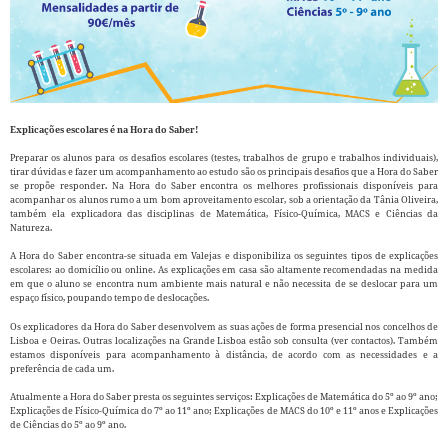
Explicações escolares é na Hora do Saber!
Preparar os alunos para os desafios escolares (testes, trabalhos de grupo e trabalhos individuais),
tirar dúvidas e fazer um acompanhamento ao estudo são os principais desafios que a Hora do Saber
se propõe responder. Na Hora do Saber encontra os melhores profissionais disponíveis para
acompanhar os alunos rumo a um bom aproveitamento escolar, sob a orientação da Tânia Oliveira,
também ela explicadora das disciplinas de Matemática, Físico-Química, MACS e Ciências da
Natureza.
A Hora do Saber encontra-se situada em Valejas e disponibiliza os seguintes tipos de explicações
escolares: ao domicílio ou online. As explicações em casa são altamente recomendadas na medida
em que o aluno se encontra num ambiente mais natural e não necessita de se deslocar para um
espaço físico, poupando tempo de deslocações.
Os explicadores da Hora do Saber desenvolvem as suas ações de forma presencial nos concelhos de
Lisboa e Oeiras. Outras localizações na Grande Lisboa estão sob consulta (ver contactos). Também
estamos disponíveis para acompanhamento à distância, de acordo com as necessidades e a
preferência de cada um.
Atualmente a Hora do Saber presta os seguintes serviços:
Explicações de Matemática do 5º ao 9º ano
;
Explicações de Físico-Química do 7º ao 11º ano
;
Explicações de MACS do 10º e 11º anos
e
Explicações
de Ciências do 5º ao 9º ano.