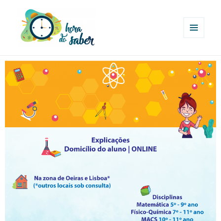
MENU
E
Hora do Saber
WIDGETS