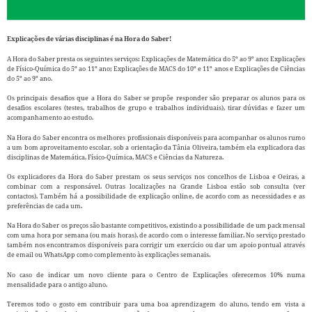
Explicações de várias disciplinas é na Hora do Saber!
A Hora do Saber presta os seguintes serviços:
Explicações de Matemática do 5º ao 9º ano
;
Explicações
de Físico-Química do 5º ao 11º ano
;
Explicações de MACS do 10º e 11º anos
e
Explicações de Ciências
do 5º ao 9º ano
.
Os principais desafios que a Hora do Saber se propõe responder são preparar os alunos para os
desafios escolares (testes, trabalhos de grupo e trabalhos individuais), tirar dúvidas e fazer um
acompanhamento ao estudo.
Na Hora do Saber encontra os melhores profissionais disponíveis para acompanhar os alunos rumo
a um bom aproveitamento escolar, sob a orientação da Tânia Oliveira, também ela explicadora das
disciplinas de Matemática, Físico-Química, MACS e Ciências da Natureza.
Os explicadores da Hora do Saber prestam os seus serviços nos concelhos de Lisboa e Oeiras, a
combinar com a responsável. Outras localizações na Grande Lisboa estão sob consulta (ver
contactos). Também há a possibilidade de explicação online, de acordo com as necessidades e as
preferências de cada um.
Na Hora do Saber os preços são bastante competitivos, existindo a possibilidade de um pack mensal
com uma hora por semana (ou mais horas), de acordo com o interesse familiar
. No serviço prestado
também nos encontramos disponíveis para corrigir um exercício ou dar um apoio pontual através
de email ou WhatsApp como complemento às explicações semanais.
No caso de indicar um novo cliente para o Centro de Explicações oferecemos 10% numa
mensalidade para o antigo aluno.
Teremos todo o gosto em contribuir para uma boa aprendizagem do aluno, tendo em vista a