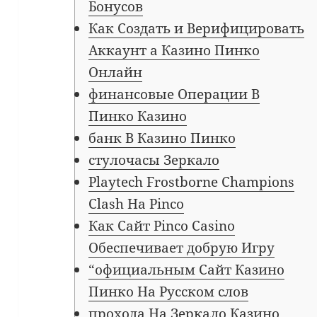
Бонусов
Как Создать и Верифицировать
Аккаунт а Казино Пинко
Онлайн
финансовые Операции В
Пинко Казино
банк В Казино Пинко
стулочасы Зеркало
Playtech Frostborne Champions
Clash На Pinco
Как Сайт Pinco Casino
Обеспечивает добрую Игру
“официальным Сайт Казино
Пинко На Русском слов
прохода На Зеркало Казино