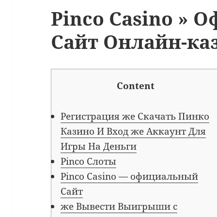
Pinco Casino »
Сайт Онлайн-ка
Content
Регистрация же Скачать Пинко
Казино И Вход же Аккаунт Для
Игры На Деньги
Pinco Слоты
Pinco Casino — официальный
Сайт
же Вывести Выигрыши с