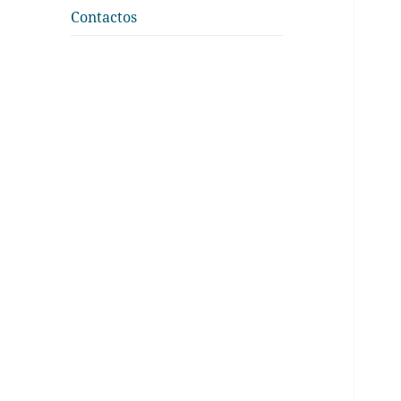
Contactos