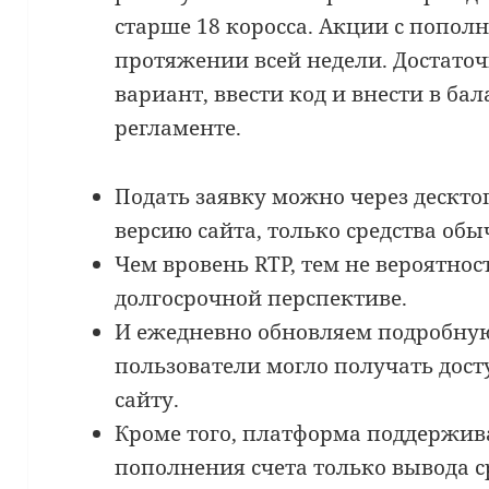
старше 18 коросса. Акции с попол
протяжении всей недели. Достато
вариант, ввести код и внести в бал
регламенте.
Подать заявку можно через дескт
версию сайта, только средства об
Чем вровень RTP, тем не вероятно
долгосрочной перспективе.
И ежедневно обновляем подробную
пользователи могло получать дос
сайту.
Кроме того, платформа поддержив
пополнения счета только вывода с