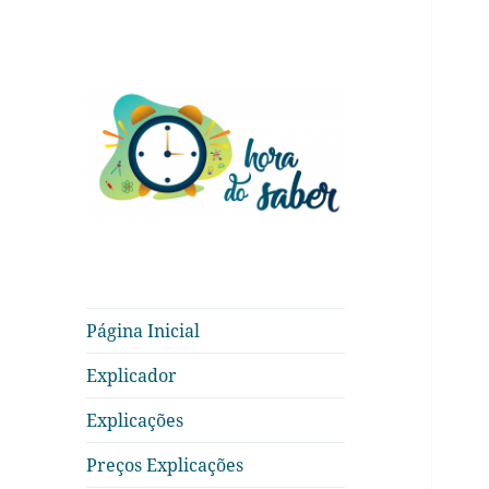
Hora do Saber
Página Inicial
Explicador
Explicações
Preços Explicações