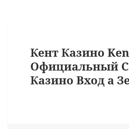
Кент Казино Ken
Официальный С
Казино Вход а З