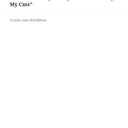
My Cms”
Criado com WordPress