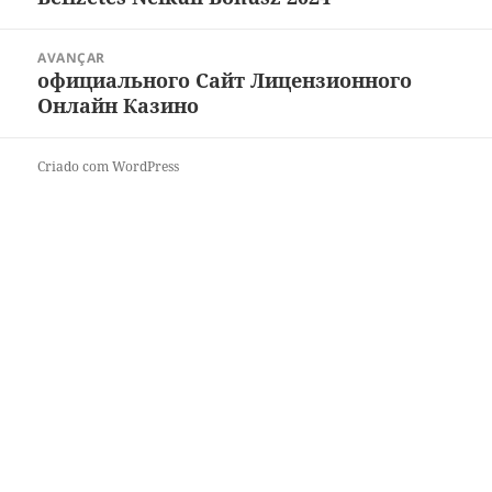
AVANÇAR
официального Сайт Лицензионного
Онлайн Казино
Criado com WordPress