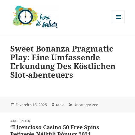
MENU
E
Hora do Saber
WIDGETS
Sweet Bonanza Pragmatic
Play: Eine Umfassende
Erkundung Des Köstlichen
Slot-abenteuers
Fevereiro 15, 2025
tania
Uncategorized
ANTERIOR
“Licencioso Casino 50 Free Spins
Befizetés Nélküli Bónusz 2024