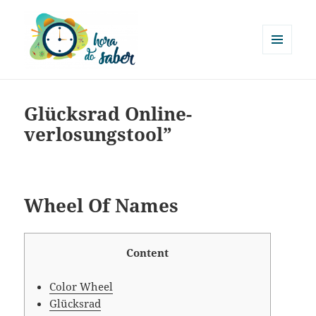
MENU
E
Hora do Saber
WIDGETS
Glücksrad Online-
verlosungstool”
Wheel Of Names
Content
Color Wheel
Glücksrad