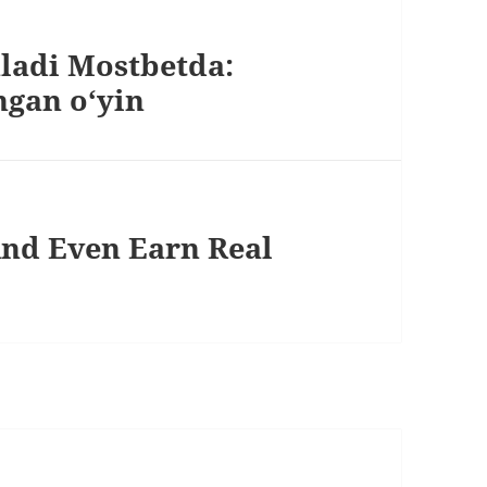
ladi Mostbetda:
hgan o‘yin
nd Even Earn Real