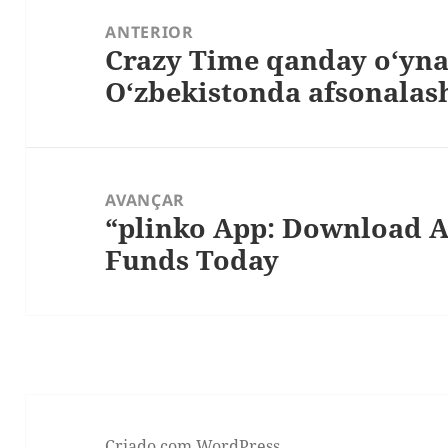
ANTERIOR
Crazy Time qanday o‘yna
O‘zbekistonda afsonalas
AVANÇAR
“plinko App: Download A
Funds Today
Criado com WordPress