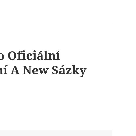
 Oficiální
ní A New Sázky