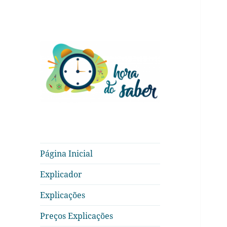
Hora do Saber
Página Inicial
Explicador
Explicações
Preços Explicações