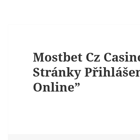
Mostbet Cz Casino
Stránky Přihláše
Online”