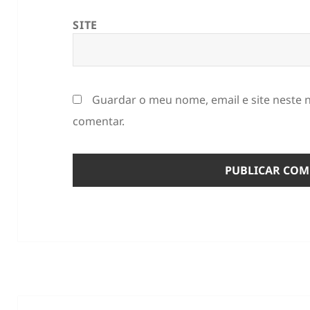
SITE
Guardar o meu nome, email e site neste 
comentar.