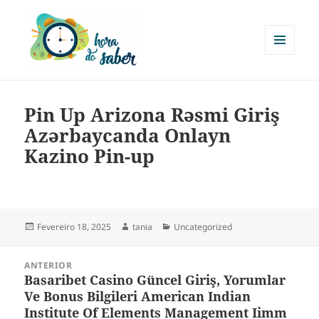
MENU
E
Hora do Saber
WIDGETS
Pin Up Arizona Rəsmi Giriş
Azərbaycanda Onlayn
Kazino Pin-up
Fevereiro 18, 2025
tania
Uncategorized
ANTERIOR
Basaribet Casino Güncel Giriş, Yorumlar
Ve Bonus Bilgileri American Indian
Institute Of Elements Management Iimm