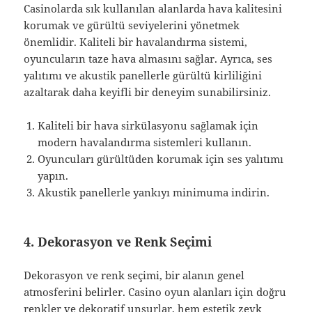
Casinolarda sık kullanılan alanlarda hava kalitesini
korumak ve gürültü seviyelerini yönetmek
önemlidir. Kaliteli bir havalandırma sistemi,
oyuncuların taze hava almasını sağlar. Ayrıca, ses
yalıtımı ve akustik panellerle gürültü kirliliğini
azaltarak daha keyifli bir deneyim sunabilirsiniz.
Kaliteli bir hava sirkülasyonu sağlamak için
modern havalandırma sistemleri kullanın.
Oyuncuları gürültüden korumak için ses yalıtımı
yapın.
Akustik panellerle yankıyı minimuma indirin.
4. Dekorasyon ve Renk Seçimi
Dekorasyon ve renk seçimi, bir alanın genel
atmosferini belirler. Casino oyun alanları için doğru
renkler ve dekoratif unsurlar, hem estetik zevk