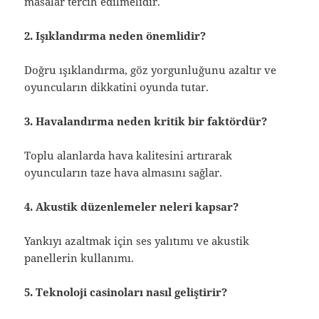
masalar tercih edilmelidir.
2. Işıklandırma neden önemlidir?
Doğru ışıklandırma, göz yorgunluğunu azaltır ve
oyuncuların dikkatini oyunda tutar.
3. Havalandırma neden kritik bir faktördür?
Toplu alanlarda hava kalitesini artırarak
oyuncuların taze hava almasını sağlar.
4. Akustik düzenlemeler neleri kapsar?
Yankıyı azaltmak için ses yalıtımı ve akustik
panellerin kullanımı.
5. Teknoloji casinoları nasıl geliştirir?