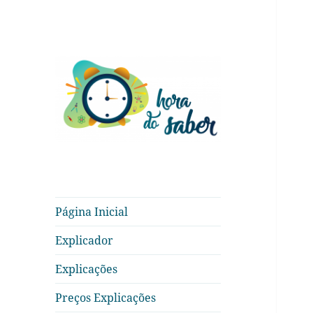
Hora do Saber
Página Inicial
Explicador
Explicações
Preços Explicações