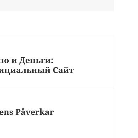
но и Деньги:
фициальный Сайт
cens Påverkar