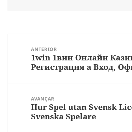
ANTERIOR
1win 1вин Онлайн Кази
Регистрация а Вход, О
AVANÇAR
Hur Spel utan Svensk Li
Svenska Spelare