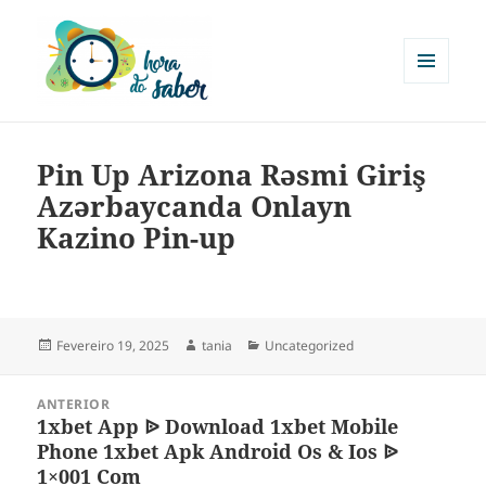
MENU
E
Hora do Saber
WIDGETS
Pin Up Arizona Rəsmi Giriş
Azərbaycanda Onlayn
Kazino Pin-up
Fevereiro 19, 2025
tania
Uncategorized
ANTERIOR
1xbet App ᐉ Download 1xbet Mobile
Phone 1xbet Apk Android Os & Ios ᐉ
1×001 Com