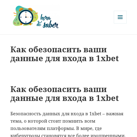
MENU
E
Hora do Saber
WIDGETS
Как обезопасить ваши
данные для входа в 1xbet
Как обезопасить ваши
данные для входа в 1xbet
Безопасность данных для входа в 1xbet – важная
тема, о которой стоит помнить всем
пользователям платформы. В мире, где
киберугрозы становятся все более изощренными,