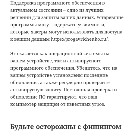
Поддержка программного обеспечения в
актуальном состоянии – одно из лучших
решений для защиты ваших данных. Устаревшие
программы могут содержать уязвимости,
которые хакеры могут использовать для доступа
к вашим данным
https://progavrichenko.ru/
.
Это касается как операционной системы на
вашем устройстве, так и антивирусного
программного обеспечения. Убедитесь, что на
вашем устройстве установлены последние
обновления, а также регулярно проверяйте
антивирусную защиту. Постоянная проверка и
обновление ПО гарантируют, что ваш
компьютер защищен от известных угроз.
Будьте осторожны с фишингом