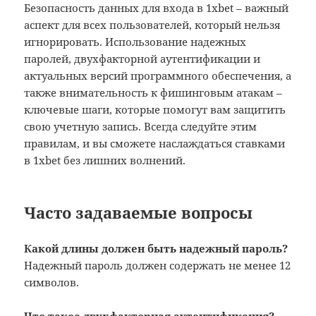
Безопасность данных для входа в 1xbet – важный
аспект для всех пользователей, который нельзя
игнорировать. Использование надежных
паролей, двухфакторной аутентификации и
актуальных версий программного обеспечения, а
также внимательность к фишинговым атакам –
ключевые шаги, которые помогут вам защитить
свою учетную запись. Всегда следуйте этим
правилам, и вы сможете наслаждаться ставками
в 1xbet без лишних волнений.
Часто задаваемые вопросы
Какой длины должен быть надежный пароль?
Надежный пароль должен содержать не менее 12
символов.