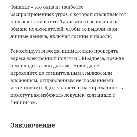
Фишинг – это одна из наиболее
распространенных угроз, с которой сталкиваются
пользователи в сети. Такие атаки основаны на
обмане пользователей, чтобы те выдали свои
личные данные, включая логины и пароли.
Рекомендуется всегда внимательно проверять
адреса электронной почты и URL-адреса, прежде
чем вводить свои данные. Никогда не
переходите по сомнительным ссылкам или
вложениям, отправленным неспосланными
источниками. Бдительность и настороженность
помогут вам избежать ловушек, связанных с
фишингом.
Заключение