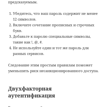
предсказуемым.
Убедитесь, что ваш пароль содержит не менее
12 символов.
Включите сочетание прописных и строчных
букв.
Добавьте к паролю специальные символы,
такие как !, @, #.
Не используйте один и тот же пароль для
разных сервисов.
Следование этим простым правилам поможет
уменьшить риск несанкционированного доступа.
Двухфакторная
аутентификация