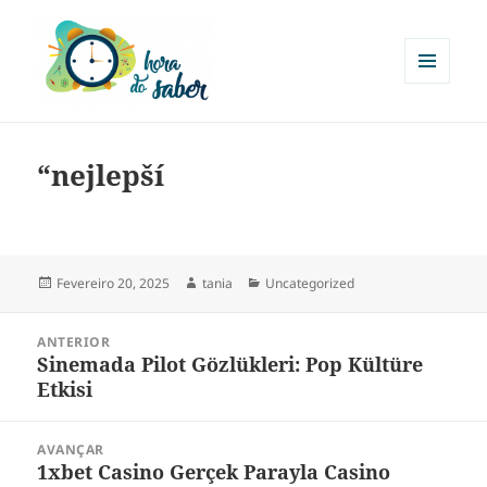
MENU
E
Hora do Saber
WIDGETS
“nejlepší
Fevereiro 20, 2025
tania
Uncategorized
ANTERIOR
Sinemada Pilot Gözlükleri: Pop Kültüre
Etkisi
AVANÇAR
1xbet Casino Gerçek Parayla Casino