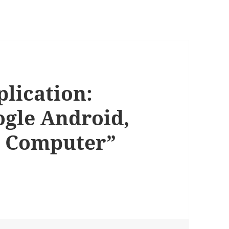
lication:
gle Android,
l Computer”