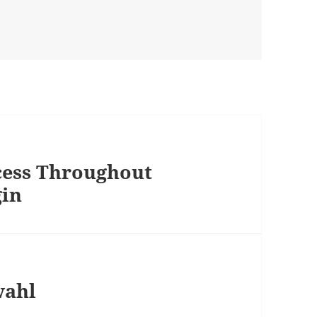
ocess Throughout
gin
wahl