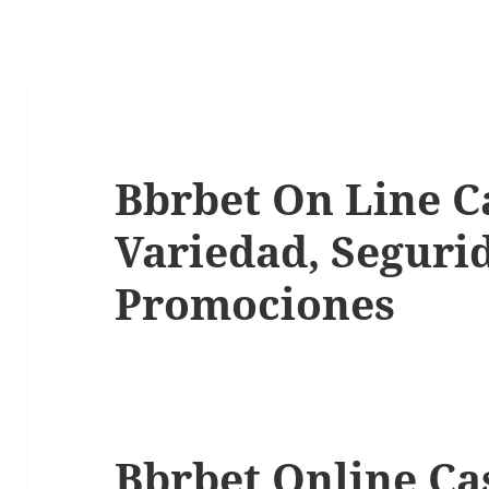
Bbrbet On Line C
Variedad, Seguri
Promociones
Bbrbet Online Ca