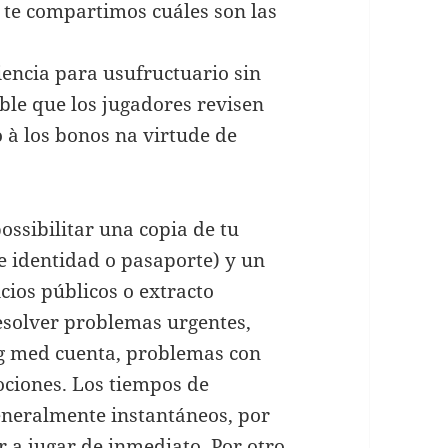
 te compartimos cuáles son las
iencia para usufructuario sin
ble que los jugadores revisen
 à los bonos na virtude de
possibilitar una copia de tu
 identidad o pasaporte) y un
cios públicos o extracto
resolver problemas urgentes,
ag med cuenta, problemas con
ciones. Los tiempos de
eneralmente instantáneos, por
 a jugar de inmediato. Por otro