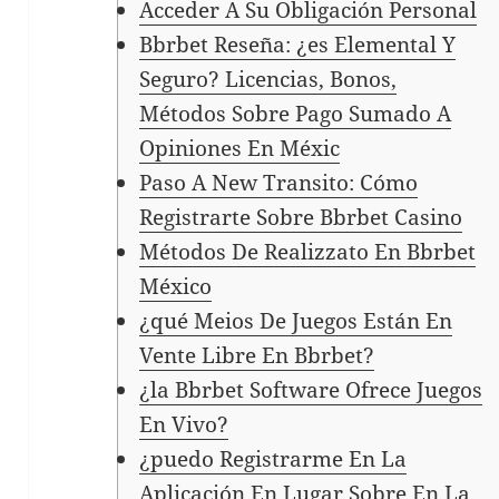
Acceder A Su Obligación Personal
Bbrbet Reseña: ¿es Elemental Y
Seguro? Licencias, Bonos,
Métodos Sobre Pago Sumado A
Opiniones En Méxic
Paso A New Transito: Cómo
Registrarte Sobre Bbrbet Casino
Métodos De Realizzato En Bbrbet
México
¿qué Meios De Juegos Están En
Vente Libre En Bbrbet?
¿la Bbrbet Software Ofrece Juegos
En Vivo?
¿puedo Registrarme En La
Aplicación En Lugar Sobre En La