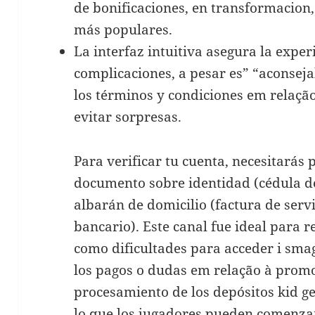
de bonificaciones, en transformacion,
más populares.
La interfaz intuitiva asegura la exper
complicaciones, a pesar es” “aconseja
los términos y condiciones em relação
evitar sorpresas.
Para verificar tu cuenta, necesitarás 
documento sobre identidad (cédula de
albarán de domicilio (factura de servi
bancario). Este canal fue ideal para 
como dificultades para acceder i sm
los pagos o dudas em relação à promo
procesamiento de los depósitos kid g
lo que los jugadores pueden comenzar