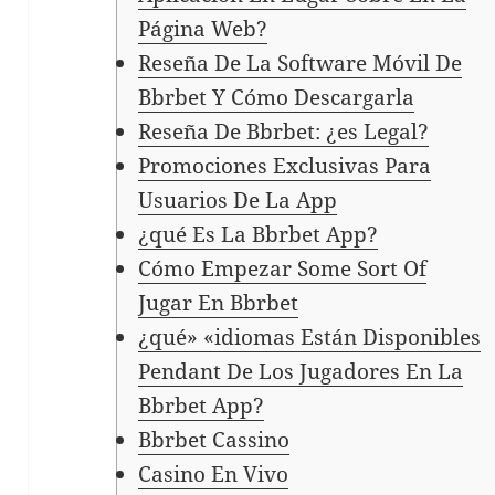
Página Web?
Reseña De La Software Móvil De
Bbrbet Y Cómo Descargarla
Reseña De Bbrbet: ¿es Legal?
Promociones Exclusivas Para
Usuarios De La App
¿qué Es La Bbrbet App?
Cómo Empezar Some Sort Of
Jugar En Bbrbet
¿qué» «idiomas Están Disponibles
Pendant De Los Jugadores En La
Bbrbet App?
Bbrbet Cassino
Casino En Vivo