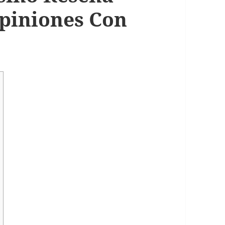
piniones Con