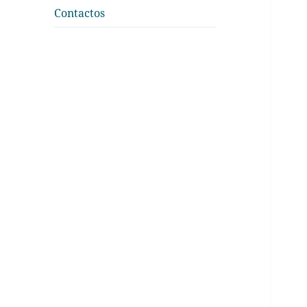
Contactos