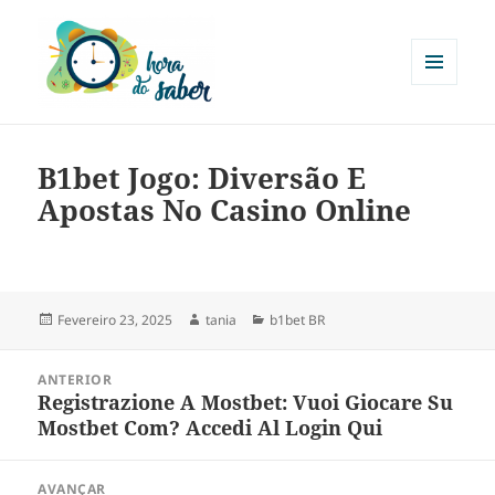
MENU
E
Hora do Saber
WIDGETS
B1bet Jogo: Diversão E
Apostas No Casino Online
Fevereiro 23, 2025
tania
b1bet BR
ANTERIOR
Registrazione A Mostbet: Vuoi Giocare Su
Mostbet Com? Accedi Al Login Qui
AVANÇAR