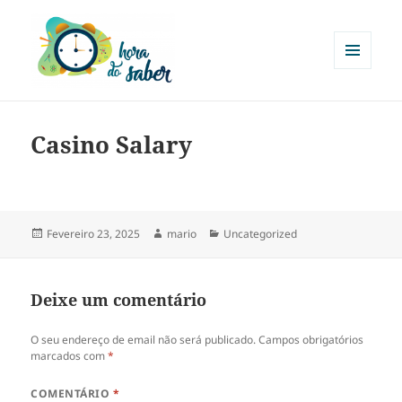
MENU
E
Hora do Saber
WIDGETS
Casino Salary
Fevereiro 23, 2025
mario
Uncategorized
Deixe um comentário
O seu endereço de email não será publicado.
Campos obrigatórios
marcados com
*
COMENTÁRIO
*