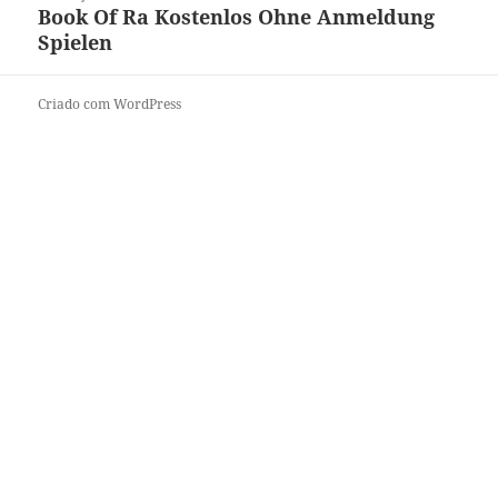
Book Of Ra Kostenlos Ohne Anmeldung
Spielen
Criado com WordPress