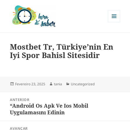
MENU
E
Hora do Saber
WIDGETS
Mostbet Tr, Türkiye’nin En
Iyi Spor Bahisl Sitesidir
Fevereiro 23, 2025
tania
Uncategorized
ANTERIOR
“Android Os Apk Ve Ios Mobil
Uygulamasını Edinin
AVANÇAR