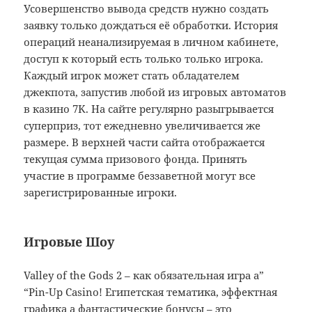
Усовершенство вывода средств нужно создать
заявку только дождаться её обработки. История
операций неанализируемая в личном кабинете,
доступ к который есть только только игрока.
Каждый игрок может стать обладателем
джекпота, запустив любой из игровых автоматов
в казино 7K. На сайте регулярно разыгрывается
суперприз, тот ежедневно увеличивается же
размере. В верхней части сайта отображается
текущая сумма призового фонда. Принять
участие в программе беззаветной могут все
зарегистрированные игроки.
Игровые Шоу
Valley of the Gods 2 – как обязательная игра а”
“Pin-Up Casino! Египетская тематика, эффектная
графика а фантастические бонусы – это