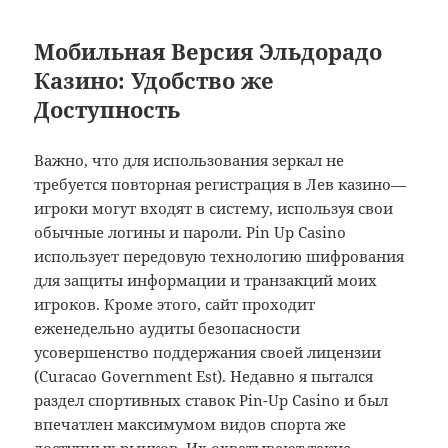
Мобильная Версия Эльдорадо
Казино: Удобство же
Доступность
Важно, что для использования зеркал не
требуется повторная регистрация в Лев казино—
игроки могут входят в систему, используя свои
обычные логины и пароли. Pin Up Casino
использует передовую технологию шифрования
для защиты информации и транзакций моих
игроков. Кроме этого, сайт проходит
еженедельно аудиты безопасности
усовершенство поддержания своей лицензии
(Curacao Government Est). Недавно я пытался
раздел спортивных ставок Pin-Up Casino и был
впечатлен максимумом видов спорта же