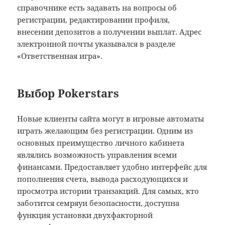
справочнике есть задавать на вопросы об
регистрации, редактировании профиля,
внесении депозитов а получении выплат. Адрес
электронной почты указывался в разделе
«Ответственная игра».
Выбор Pokerstars
Новые клиенты сайта могут в игровые автоматы
играть желающим без регистрации. Одним из
основных преимущество личного кабинета
являлись возможность управления всеми
финансами. Предоставляет удобно интерфейс для
пополнения счета, вывода расходующихся и
просмотра истории транзакций. Для самых, кто
заботится семряуи безопасности, доступна
функция установки двухфакторной