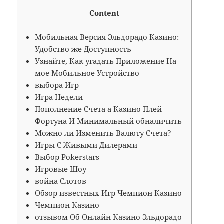
Content
Мобильная Версия Эльдорадо Казино:
Удобство же Доступность
Узнайте, Как угадать Приложение На
мое Мобильное Устройство
выбора Игр
Игра Недели
Пополнение Счета а Казино Плей
Фортуна И Минимальный обналичить
Можно ли Изменить Валюту Счета?
Игры С Живыми Дилерами
Выбор Pokerstars
Игровые Шоу
война Слотов
Обзор известных Игр Чемпион Казино
Чемпион Казино
отзывом Об Онлайн Казино Эльдорадо