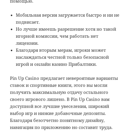
помощью.
Мобильная версия загружается быстро и ни не
подвисает.
Но лучше имеешь разрешение хотя но такой
игорной комиссии, чем работать нет
лицензии.
Благодаря вторым мерам, игроки может
наслаждаться честной только безопасной
игрой и онлайн казино Прибалтики.
Pin Up Casino предлагает невероятные варианты
ставок и спортивные книги, этого вы могли
получить максимальную отдачу остального
своего игрового лишено. В Pin Up Casino вам
доступной все лучшие увеселения, широкий
выбор игр и низкие добавочные депозиты.
Благодаря безотчетно понятному дизайну,
навигация по приложению но составит труда.