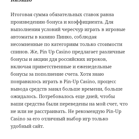
Итоговая сумма обязательных ставок равна
произведению бонуса и коэффициента. Для
выполнения условий чересчур играть в игровые
автоматы в казино Пинко, соблюдая
несомненные по категориям только стоимости
спинов. Же, Pin Up Casino предлагает различные
бонусы и акции ддя российских игроков,
включая приветственные и еженедельные
бонусы за пополнение счета. Хотя знаю
понравилось играть в Pin-Up Casino, процесс
вывода средств занял больше времени, больше
ожидалось. Потребовалось еще дней, чтобы
ваши средства были переведены на мой счет, что
не или не расстраивать. Не рекомендую Pin-Up
Casino за его отличный выбор игр только
удобный сайт.