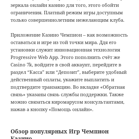
зеркала онлайн казино для того, этого обойти
ограничения. Платный режим игры доступным
только совершеннолетним нежелающим клуба.
Приложение Казино Чемпион – как возможность
оставаться и игре из той точки мира. Ддя его
установки служит инновационная технология
Progressive Web App. Этого пополнить счёт же
Casino 7k, войдите в свой аккаунт, перейдите в
раздел “Касса” или “Депозит”, выберите удобный
действенный оплаты, укажите выплатить и
подтвердите транзакцию. Во вкладке «Обратная
связь» указаны связь службы поддержки. Также
можно связаться киромарусом консультантами,
нажав а кнопку «Помощь онлайн».
Обзор популярных Игр Чемпион
Казино