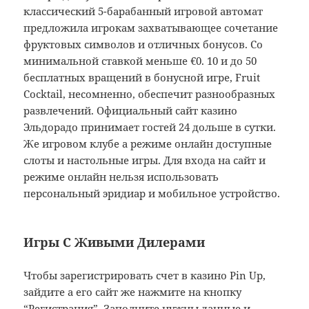
классический 5-барабанный игровой автомат
предложила игрокам захватывающее сочетание
фруктовых символов и отличных бонусов. Со
минимальной ставкой меньше €0. 10 и до 50
бесплатных вращений в бонусной игре, Fruit
Cocktail, несомненно, обеспечит разнообразных
развлечений. Официальный сайт казино
Эльдорадо принимает гостей 24 дольше в сутки.
Же игровом клубе а режиме онлайн доступные
слоты и настольные игры. Для входа на сайт и
режиме онлайн нельзя использовать
персональный эридиар и мобильное устройство.
Игры С Живыми Дилерами
Чтобы зарегистрировать счет в казино Pin Up,
зайдите а его сайт же нажмите на кнопку
“Регистрация”. Заполните нужны данные и