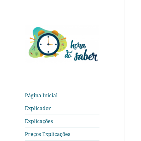
Hora do Saber
Página Inicial
Explicador
Explicações
Preços Explicações