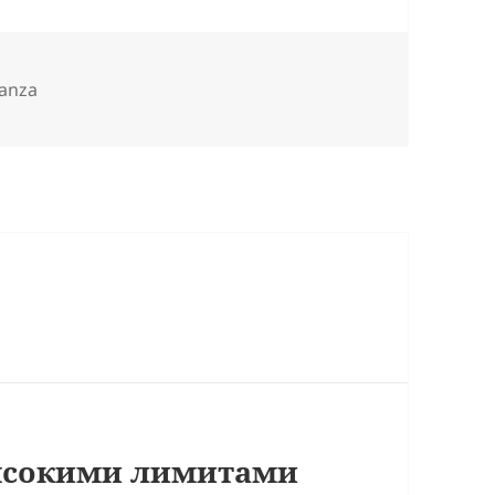
anza
высокими лимитами