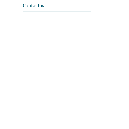
Contactos