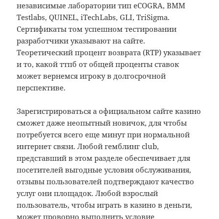
независимые лаборатории тип eCOGRA, BMM
Testlabs, QUINEL, iTechLabs, GLI, TriSigma.
Сертификаты том успешном тестировании
разработчики указывают на сайте.
Теоретический процент возврата (RTP) указывает
и то, какой ттпб от общей проценты ставок
может вернемся игроку в долгосрочной
перспективе.
Зарегистрироваться а официальном сайте казино
сможет даже неопытный новичок, для чтобы
потребуется всего еще минут при нормальной
интернет связи. Любой гемблинг club,
представший в этом разделе обеспечивает для
посетителей выгодные условия обслуживания,
отзывы пользователей подтверждают качество
услуг они площадок. Любой взрослый
пользователь, чтобы играть в казино в деньги,
может проворно выполнить условие