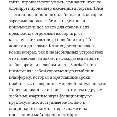
сайта, игроки смогут узнать, как зайти, только
блокирует провайдер важнейшей портал. 1Вин
— это инновационное онлайн-казино, которое
зарекомендовало себе как надежное и
привлекательное место для ставок. Сайт
предложила огромный выбор игр, от
классических слотов до новейших игр” “с
живыми дилерами. Казино доступно как в
компьютерах, так и на мобильных устройствах,
что позволяет игрокам наслаждаться игрой и
любое время и в любом месте. Starda Casino
представлял собой сорвеменную гемблинг
платформу, которая и кратчайшие сроки
пробиваясь на вершины мировой популярности.
Лицензированные игровые автоматы и другие
любимые азартные игры функционируют
круглосуточно, доступные не только и
стационарных компьютерах, даже и на
призванной мобильной платформе.