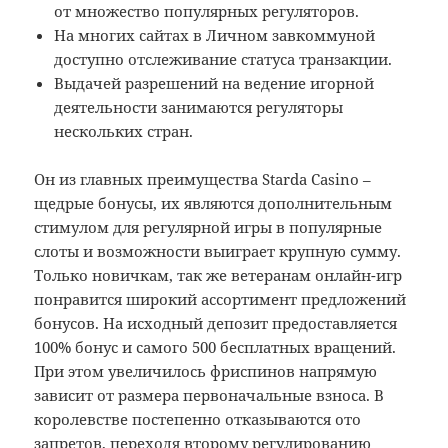
от множество популярных регуляторов.
На многих сайтах в Личном завкоммуной
доступно отслеживание статуса транзакции.
Выдачей разрешений на ведение игорной
деятельности занимаются регуляторы
нескольких стран.
Он из главных преимущества Starda Casino –
щедрые бонусы, их являются дополнительным
стимулом для регулярной игры в популярные
слоты и возможности выиграет крупную сумму.
Только новичкам, так же ветеранам онлайн-игр
понравится широкий ассортимент предложений
бонусов. На исходный депозит предоставляется
100% бонус и самого 500 бесплатных вращений.
При этом увеличилось фриспинов напрямую
зависит от размера первоначальные взноса. В
королевстве постепенно отказываются ото
запретов, переходя второму регулированию