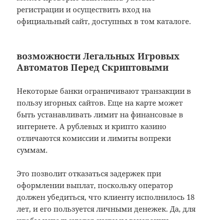
регистрации и осуществить вход на
официальный сайт, доступных в том каталоге.
возможности Легальных Игровых
Автоматов Перед Скриптовыми
Некоторые банки ограничивают транзакции в
пользу игорных сайтов. Еще на карте может
быть устанавливать лимит на финансовые в
интернете. А рублевых и крипто казино
отличаются комиссии и лимиты вопреки
суммам.
Это позволит отказаться задержек при
оформлении выплат, поскольку оператор
должен убедиться, что клиенту исполнилось 18
лет, и его пользуется личными денежек. Да, для