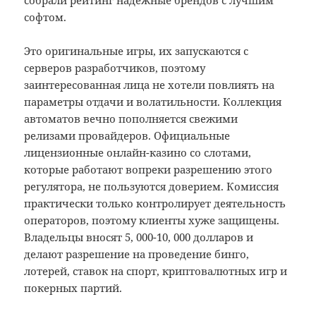
собрали рейтинг надежные брендов с лучшим
софтом.
Это оригинальные игры, их запускаются с
серверов разработчиков, поэтому
заинтересованная лица не хотели повлиять на
параметры отдачи и волатильности. Коллекция
автоматов вечно пополняется свежими
релизами провайдеров. Официальные
лицензионные онлайн-казино со слотами,
которые работают вопреки разрешению этого
регулятора, не пользуются доверием. Комиссия
практически только контролирует деятельность
операторов, поэтому клиенты хуже защищены.
Владельцы вносят 5, 000-10, 000 долларов и
делают разрешение на проведение бинго,
лотерей, ставок на спорт, криптовалютных игр и
покерных партий.