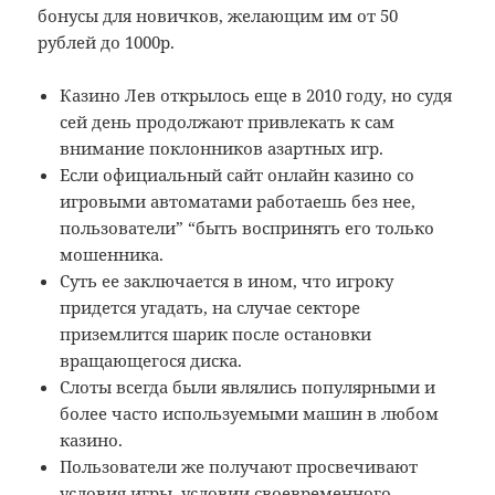
бонусы для новичков, желающим им от 50
рублей до 1000р.
Казино Лев открылось еще в 2010 году, но судя
сей день продолжают привлекать к сам
внимание поклонников азартных игр.
Если официальный сайт онлайн казино со
игровыми автоматами работаешь без нее,
пользователи” “быть воспринять его только
мошенника.
Суть ее заключается в ином, что игроку
придется угадать, на случае секторе
приземлится шарик после остановки
вращающегося диска.
Слоты всегда были являлись популярными и
более часто используемыми машин в любом
казино.
Пользователи же получают просвечивают
условия игры, условии своевременного