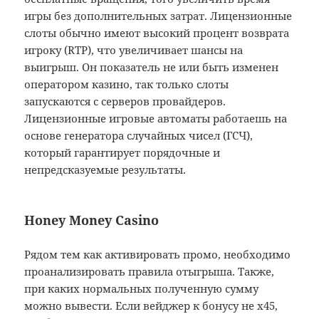
игры без дополнительных затрат. Лицензионные
слоты обычно имеют высокий процент возврата
игроку (RTP), что увеличивает шансы на
выигрыш. Он показатель не или быть изменен
оператором казино, так только слоты
запускаются с серверов провайдеров.
Лицензионные игровые автоматы работаешь на
основе генератора случайных чисел (ГСЧ),
который гарантирует порядочные и
непредсказуемые результаты.
Honey Money Casino
Рядом тем как активировать промо, необходимо
проанализировать правила отыгрыша. Также,
при каких нормальных полученную сумму
можно вывести. Если вейджер к бонусу не х45,