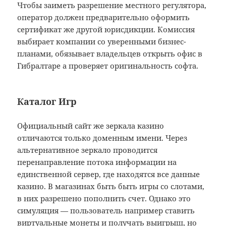
Чтобы заиметь разрешение местного регулятора,
оператор должен предварительно оформить
сертификат же другой юрисдикции. Комиссия
выбирает компании со уверенными бизнес-
планами, обязывает владельцев открыть офис в
Гибралтаре а проверяет оригинальность софта.
Каталог Игр
Официальный сайт же зеркала казино
отличаются только доменным имени. Через
альтернативное зеркало проводится
перенаправление потока информации на
единственной сервер, где находятся все данные
казино. В магазинах быть быть игры со слотами,
в них разрешено пополнить счет. Однако это
симуляция — пользователь например ставить
виртуальные монеты и получать выигрыш, но