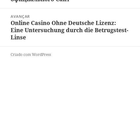
AVANÇAR
Online Casino Ohne Deutsche Lizenz:
Eine Untersuchung durch die Betrugstest-
Linse
Criado com WordPress