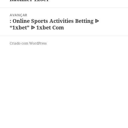
AVANÇAR
: Online Sports Activities Betting ᐉ
“1xbet” ᐉ 1xbet Com
Criado com WordPress