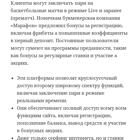
Клиенты могут заключать пари на
баскетбольные матчи в режиме Live и заранее
(прематч). Новичкам букмекерская компания
«Марафон» предложил бонусы за регистрацию,
включая фрибеты а повышенные коэффициенты
в первый депозит. Постоянные пользователи
могут сумеют на программы преданности, такие
как бонусы за регулярные ставки и участие а
акциях.
Эти платформы позволят круглосуточный
доступ второму широкому спектру функций,
включая заключение пари в режиме
реальными времени.
Они обеспечивают полный доступ всему всем
функциям сайта, включая регистрацию,
пополнение баланса, вывод средств и участие
в бонусных акциях.
Даже только серфинг интернета, но и ставки