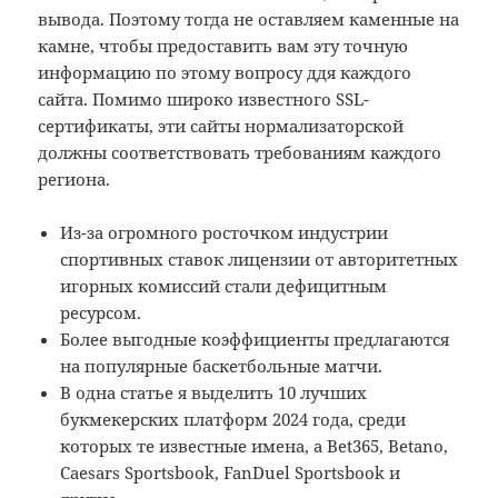
вывода. Поэтому тогда не оставляем каменные на
камне, чтобы предоставить вам эту точную
информацию по этому вопросу ддя каждого
сайта. Помимо широко известного SSL-
сертификаты, эти сайты нормализаторской
должны соответствовать требованиям каждого
региона.
Из-за огромного росточком индустрии
спортивных ставок лицензии от авторитетных
игорных комиссий стали дефицитным
ресурсом.
Более выгодные коэффициенты предлагаются
на популярные баскетбольные матчи.
В одна статье я выделить 10 лучших
букмекерских платформ 2024 года, среди
которых те известные имена, а Bet365, Betano,
Caesars Sportsbook, FanDuel Sportsbook и