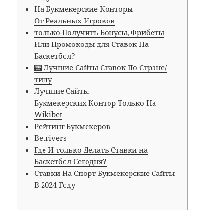
На Букмекерские Конторы
От Реальных Игроков
только Получить Бонусы, Фрибеты
Или Промокоды для Ставок На
Баскетбол?
🎰 Лучшие Сайты Ставок По Стране/
типу
Лучшие Сайты
Букмекерских Контор Только На
Wikibet
Рейтинг Букмекеров
Betrivers
Где И только Делать Ставки на
Баскетбол Сегодня?
Ставки На Спорт Букмекерские Сайты
В 2024 Году