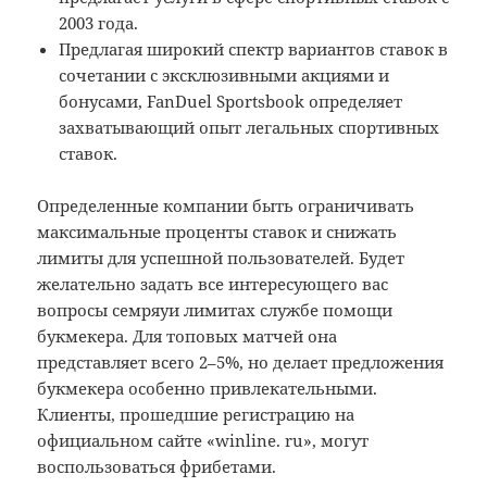
2003 года.
Предлагая широкий спектр вариантов ставок в
сочетании с эксклюзивными акциями и
бонусами, FanDuel Sportsbook определяет
захватывающий опыт легальных спортивных
ставок.
Определенные компании быть ограничивать
максимальные проценты ставок и снижать
лимиты для успешной пользователей. Будет
желательно задать все интересующего вас
вопросы семряуи лимитах службе помощи
букмекера. Для топовых матчей она
представляет всего 2–5%, но делает предложения
букмекера особенно привлекательными.
Клиенты, прошедшие регистрацию на
официальном сайте «winline. ru», могут
воспользоваться фрибетами.