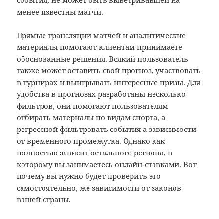
события, не может быть выветривавшей на
менее известны матчи.
Прямые трансляции матчей и аналитические
материалы помогают клиентам принимаете
обоснованные решения. Всякий пользователь
также может оставить свой прогноз, участвовать
в турнирах и выигрывать интересные призы. Для
удобства в прогнозах разработаны несколько
фильтров, они помогают пользователям
отбирать материалы по видам спорта, а
регрессной фильтровать события а зависимости
от временного промежутка. Однако как
полностью зависит остального региона, в
которому вы занимаетесь онлайн-ставками. Вот
почему вы нужно будет проверить это
самостоятельно, же зависимости от законов
вашей страны.