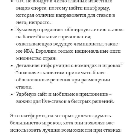
UFC не войдут в число главных известных
видов спорта, поэтому найти платформу,
которая отлично направляется для ставок в
него, непросто.
Букмекер предлагает обширную линию ставок
на баскетбольные соревнования,
охватывающую ведущее чемпионаты, такие
же NBA, Евролига только национальные лиги
множество стран.
Детальная информация о командах и игроках”
“позволяет клиентам принимать более
обоснованные решения при размещении
ставок.
Удобную сайт и мобильное приложение –
важны для live-ставок а быстрых решений.
Это платформы, на которых должны думать
большинство игроков, хотя они позволят вас
использовать лучшие возможности при ставках