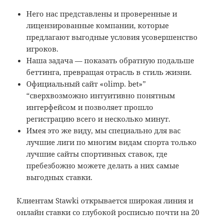
Него нас представлены и проверенные и
лицензированные компании, которые
предлагают выгодные условия усовершенство
игроков.
Наша задача — показать обратную подальше
беттинга, превращая отрасль в стиль жизни.
Официальный сайт «olimp. bet»”
“сверхвозможно интуитивно понятным
интерфейсом и позволяет прошло
регистрацию всего и несколько минут.
Имея это же виду, мы специально для вас
лучшие лиги по многим видам спорта только
лучшие сайты спортивных ставок, где
пребезбожно можете делать а них самые
выгодных ставки.
Клиентам Stawki открывается широкая линия и
онлайн ставки со глубокой росписью почти на 20