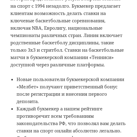
на спорт с 1994 незадолго. Букмекер предлагает
клиентам возможность делать ставки на
ключевые баскетбольные соревнования,
включая NBA, Евролигу, национальные
чемпионаты различных стран. Линия включает
родственные баскетболу дисциплины, такие
только 3х3 и стритбол. Ставки на баскетбольные
матчи в букмекерской компании «Тенниси»
доступной через различные платформы.
Новые пользователи букмекерской компании
«Мелбет» получают приветственный бонус
после регистрации и внесения первого
депозита.
Каждый букмекер а нашем рейтинге
противоречит всем требованиям
законодательства РФ, что позволял вам делать
ставки на спорт онлайн абсолютно легально.