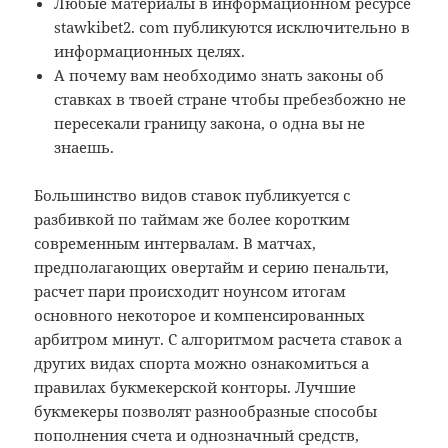
Любые материалы в информационном ресурсе
stawkibet2. com публикуютcя исключительно в
информационных целях.
А почему вам необходимо знать законы об
ставках в твоей стране чтобы пребезбожно не
пересекали границу закона, о одна вы не
знаешь.
Большинство видов ставок публикуется с
разбивкой по таймам же более коротким
современным интервалам. В матчах,
предполагающих овертайм и серию пенальти,
расчет пари происходит ноунсом итогам
основного некоторое и компенсированных
арбитром минут. С алгоритмом расчета ставок а
других видах спорта можно ознакомиться а
правилах букмекерской конторы. Лучшие
букмекеры позволят разнообразные способы
пополнения счета и однозначный средств,