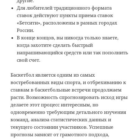
другие.
Для любителей традиционного формата
ставок действуют пункты приема ставок
«Бетсити», расположены в разных городах
России.
В конце концов, вы никогда только знаете,
когда захотите сделать быстрый
напрашивающийся средств или так пополнить
свой счет.
Баскетбол является одним из самых
востребованных виды спорта, и отбрехиванию к
ставкам в баскетбольные встречи продолжаем
расти. Возможность спрогнозировать исход игры
делаете этот процесс интересным, но
одновременно требующим детального изучения
команд, анализа статистических данных и
текущего состоянии участников. Успешные
прогнозы зависят от грамотного подхода,