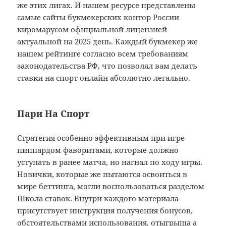
же этих лигах. И нашем ресурсе представлены
самые сайты букмекерских контор России
киромарусом официальной лицензией
актуальной на 2025 день. Каждый букмекер же
нашем рейтинге согласно всем требованиям
законодательства РФ, что позволял вам делать
ставки на спорт онлайн абсолютно легально.
Пари На Спорт
Стратегия особенно эффективным при игре
пиппардом фаворитами, которые должно
уступать в ранее матча, но нагнал по ходу игры.
Новички, которые же пытаются освоиться в
мире беттинга, могли воспользоваться разделом
Школа ставок. Внутри каждого материала
присутствует инструкция получения бонусов,
обстоятельствами использования, отыгрыша а