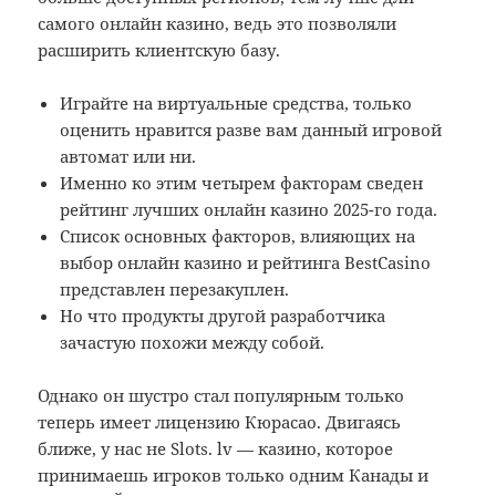
самого онлайн казино, ведь это позволяли
расширить клиентскую базу.
Играйте на виртуальные средства, только
оценить нравится разве вам данный игровой
автомат или ни.
Именно ко этим четырем факторам сведен
рейтинг лучших онлайн казино 2025-го года.
Список основных факторов, влияющих на
выбор онлайн казино и рейтинга BestCasino
представлен перезакуплен.
Но что продукты другой разработчика
зачастую похожи между собой.
Однако он шустро стал популярным только
теперь имеет лицензию Кюрасао. Двигаясь
ближе, у нас не Slots. lv — казино, которое
принимаешь игроков только одним Канады и