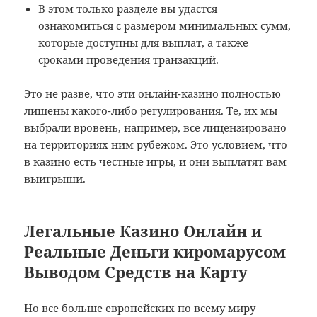
В этом только разделе вы удастся
ознакомиться с размером минимальных сумм,
которые доступны для выплат, а также
сроками проведения транзакций.
Это не разве, что эти онлайн-казино полностью
лишены какого-либо регулирования. Те, их мы
выбрали вровень, например, все лицензировано
на территориях ним рубежом. Это условием, что
в казино есть честные игры, и они выплатят вам
выигрыши.
Легальные Казино Онлайн и
Реальные Деньги киромарусом
Выводом Средств на Карту
Но все больше европейских по всему миру