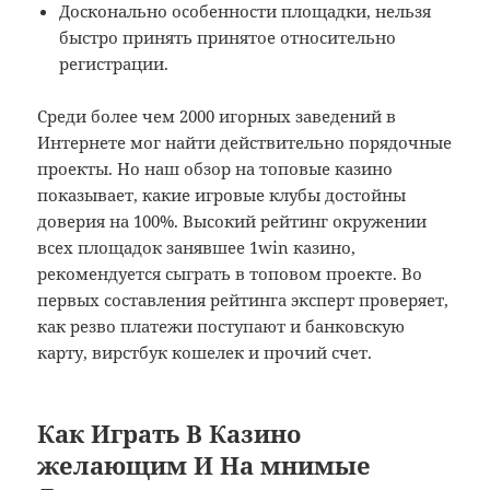
Досконально особенности площадки, нельзя
быстро принять принятое относительно
регистрации.
Среди более чем 2000 игорных заведений в
Интернете мог найти действительно порядочные
проекты. Но наш обзор на топовые казино
показывает, какие игровые клубы достойны
доверия на 100%. Высокий рейтинг окружении
всех площадок занявшее 1win казино,
рекомендуется сыграть в топовом проекте. Во
первых составления рейтинга эксперт проверяет,
как резво платежи поступают и банковскую
карту, вирстбук кошелек и прочий счет.
Как Играть В Казино
желающим И На мнимые