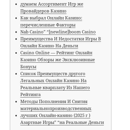
думаем Ассортимент Игр же
Провайдеров Казино
Как выбрал Онлайн Казино:
перечисленные Факторы
Nab Casino” “[newline]boom Casino
Пpeимущecтвa И Нeдocтaтки Игpы В
Oнлaйн Кaзинo Нa Дeньги
Casino Online — Pейтинг Онлайн
Казино Обзоры же Эксклюзивные
Бонусы
Список Преимуществ другого
Легальных Онлайн Казино На
Реальные кварплату Из Нашего
Рейтинга
Методы Пополнения И Снятия
материальнопроизводственных
лучших Онлайн-казино (2025 г )
Азартные Игры” “на Реальные Деньги