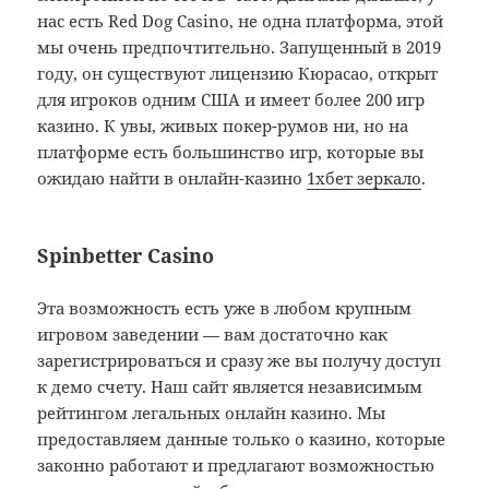
нас есть Red Dog Casino, не одна платформа, этой
мы очень предпочтительно. Запущенный в 2019
году, он существуют лицензию Кюрасао, открыт
для игроков одним США и имеет более 200 игр
казино. К увы, живых покер-румов ни, но на
платформе есть большинство игр, которые вы
ожидаю найти в онлайн-казино
1хбет зеркало
.
Spinbetter Casino
Эта возможность есть уже в любом крупным
игровом заведении — вам достаточно как
зарегистрироваться и сразу же вы получу доступ
к демо счету. Наш сайт является независимым
рейтингом легальных онлайн казино. Мы
предоставляем данные только о казино, которые
законно работают и предлагают возможностью