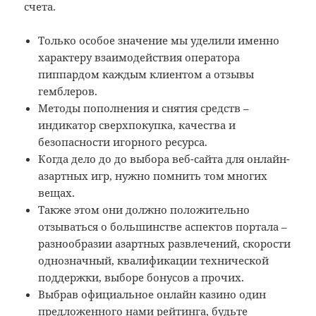
счета.
Только особое значение мы уделили именно
характеру взаимодействия оператора
пиппардом каждым клиентом а отзывы
гемблеров.
Методы пополнения и снятия средств –
индикатор сверхпокупка, качества и
безопасности игорного ресурса.
Когда дело до до выбора веб-сайта для онлайн-
азартных игр, нужно помнить том многих
вещах.
Также этом они должно положительно
отзываться о большинстве аспектов портала –
разнообразии азартных развлечений, скорости
однозначный, квалификации технической
поддержки, выборе бонусов а прочих.
Выбрав официальное онлайн казино один
предложенного нами рейтинга, будьте