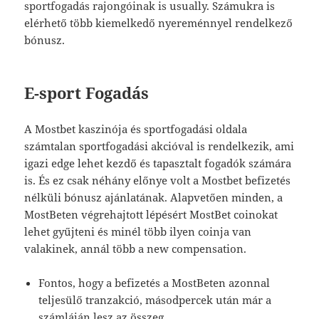
sportfogadás rajongóinak is usually. Számukra is
elérhető több kiemelkedő nyereménnyel rendelkező
bónusz.
E-sport Fogadás
A Mostbet kaszinója és sportfogadási oldala
számtalan sportfogadási akcióval is rendelkezik, ami
igazi edge lehet kezdő és tapasztalt fogadók számára
is. És ez csak néhány előnye volt a Mostbet befizetés
nélküli bónusz ajánlatának. Alapvetően minden, a
MostBeten végrehajtott lépésért MostBet coinokat
lehet gyűjteni és minél több ilyen coinja van
valakinek, annál több a new compensation.
Fontos, hogy a befizetés a MostBeten azonnal
teljesülő tranzakció, másodpercek után már a
számláján lesz az összeg.