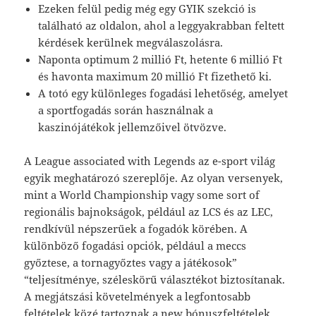
Ezeken felül pedig még egy GYIK szekció is
található az oldalon, ahol a leggyakrabban feltett
kérdések kerülnek megválaszolásra.
Naponta optimum 2 millió Ft, hetente 6 millió Ft
és havonta maximum 20 millió Ft fizethető ki.
A totó egy különleges fogadási lehetőség, amelyet
a sportfogadás során használnak a
kaszinójátékok jellemzőivel ötvözve.
A League associated with Legends az e-sport világ
egyik meghatározó szereplője. Az olyan versenyek,
mint a World Championship vagy some sort of
regionális bajnokságok, például az LCS és az LEC,
rendkívül népszerűek a fogadók körében. A
különböző fogadási opciók, például a meccs
győztese, a tornagyőztes vagy a játékosok”
“teljesítménye, széleskörű választékot biztosítanak.
A megjátszási követelmények a legfontosabb
feltételek közé tartoznak a new bónuszfeltételek