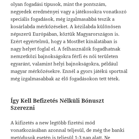
olyan fogadási típusok, mint the pontszám,
negyedek eredményei vagy a játékosokra vonatkozó
speciális fogadások, még izgalmasabbá teszik a
kosárlabda mérkőzéseket. A kézilabda különösen
népszerű Európában, köztük Magyarországon is.
Ezért egyértelmű, hogy a MostBet kínálatában is
nagy helyet foglal el. A felhasználók fogadhatnak
nemzetközi bajnokságokra férfi és női területen
egyaránt, valamint helyi bajnokságokra, például
magyar mérkőzésekre. Ennél a gyors játékú sportnál
még izgalmasabbak az élő fogadásokon tett tétek.
Így Kell Befizetés Nélküli Bónuszt
Szerezni
A kifizetés a new legtöbb fizetési mód
vonatkozásában azonnal teljesül, de még the banki
metódusok esetén is teljesül 1-3 nap alatt. Ne