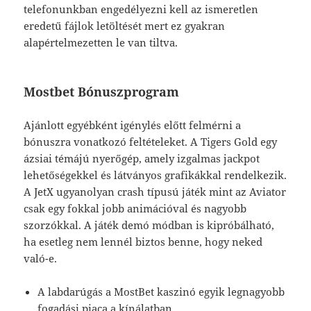
telefonunkban engedélyezni kell az ismeretlen
eredetű fájlok letöltését mert ez gyakran
alapértelmezetten le van tiltva.
Mostbet Bónuszprogram
Ajánlott egyébként igénylés előtt felmérni a
bónuszra vonatkozó feltételeket. A Tigers Gold egy
ázsiai témájú nyerőgép, amely izgalmas jackpot
lehetőségekkel és látványos grafikákkal rendelkezik.
A JetX ugyanolyan crash típusú játék mint az Aviator
csak egy fokkal jobb animációval és nagyobb
szorzókkal. A játék demó módban is kipróbálható,
ha esetleg nem lennél biztos benne, hogy neked
való-e.
A labdarúgás a MostBet kaszinó egyik legnagyobb
fogadási piaca a kínálatban.