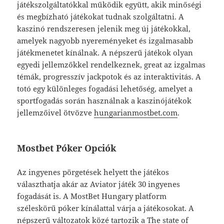
játékszolgáltatókkal működik együtt, akik minőségi
és megbízható játékokat tudnak szolgáltatni. A
kaszinó rendszeresen jelenik meg új játékokkal,
amelyek nagyobb nyereményeket és izgalmasabb
játékmenetet kínálnak. A népszerű játékok olyan
egyedi jellemzőkkel rendelkeznek, great az izgalmas
témák, progresszív jackpotok és az interaktivitás. A
totó egy különleges fogadási lehetőség, amelyet a
sportfogadás során használnak a kaszinójátékok
jellemzőivel ötvözve
hungarianmostbet.com
.
Mostbet Póker Opciók
Az ingyenes pörgetések helyett the játékos
választhatja akár az Aviator játék 30 ingyenes
fogadását is. A MostBet Hungary platform
széleskörű póker kínálattal várja a játékosokat. A
népszerű változatok közé tartozik a The state of