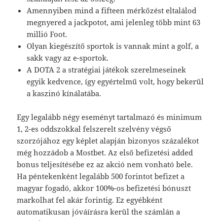
Amennyiben mind a fifteen mérkőzést eltalálod
megnyered a jackpotot, ami jelenleg több mint 63
millió Foot.
Olyan kiegészítő sportok is vannak mint a golf, a
sakk vagy az e-sportok.
A DOTA 2 a stratégiai játékok szerelmeseinek
egyik kedvence, így egyértelmű volt, hogy bekerül
a kaszinó kínálatába.
Egy legalább négy eseményt tartalmazó és minimum
1, 2-es oddszokkal felszerelt szelvény végső
szorzójához egy képlet alapján bizonyos százalékot
még hozzádob a Mostbet. Az első befizetési added
bonus teljesítésébe ez az akció nem vonható bele.
Ha péntekenként legalább 500 forintot befizet a
magyar fogadó, akkor 100%-os befizetési bónuszt
markolhat fel akár forintig. Ez egyébként
automatikusan jóváírásra kerül the számlán a