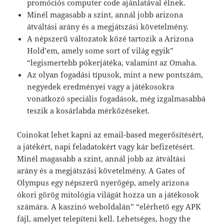
promóciós computer code ajánlatával élnek.
Minél magasabb a szint, annál jobb arizona
átváltási arány és a megjátszási követelmény.
A népszerű változatok közé tartozik a Arizona
Hold’em, amely some sort of világ egyik”
“legismertebb pókerjátéka, valamint az Omaha.
Az olyan fogadási típusok, mint a new pontszám,
negyedek eredményei vagy a játékosokra
vonatkozó speciális fogadások, még izgalmasabbá
teszik a kosárlabda mérkőzéseket.
Coinokat lehet kapni az email-based megerősítésért,
a játékért, napi feladatokért vagy kár befizetésért.
Minél magasabb a szint, annál jobb az átváltási
arány és a megjátszási követelmény. A Gates of
Olympus egy népszerű nyerőgép, amely arizona
ókori görög mitológia világát hozza un a játékosok
számára. A kaszinó weboldalán” “elérhető egy APK
fájl, amelyet telepíteni kell. Lehetséges, hogy the