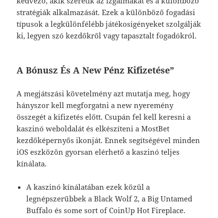
kedvező, akik szeretik az izgalmakat és a különböző
stratégiák alkalmazását. Ezek a különböző fogadási
típusok a legkülönfélébb játékosigényeket szolgálják
ki, legyen szó kezdőkről vagy tapasztalt fogadókról.
A Bónusz És A New Pénz Kifizetése”
A megjátszási követelmény azt mutatja meg, hogy
hányszor kell megforgatni a new nyeremény
összegét a kifizetés előtt. Csupán fel kell keresni a
kaszinó weboldalát és elkészíteni a MostBet
kezdőképernyős ikonját. Ennek segítségével minden
iOS eszközön gyorsan elérhető a kaszinó teljes
kínálata.
A kaszinó kínálatában ezek közül a
legnépszerűbbek a Black Wolf 2, a Big Untamed
Buffalo és some sort of CoinUp Hot Fireplace.