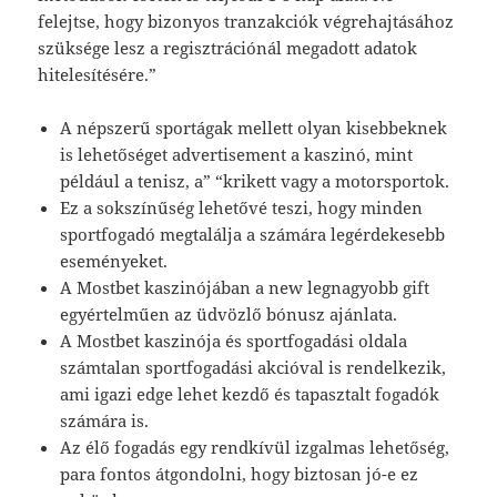
felejtse, hogy bizonyos tranzakciók végrehajtásához
szüksége lesz a regisztrációnál megadott adatok
hitelesítésére.”
A népszerű sportágak mellett olyan kisebbeknek
is lehetőséget advertisement a kaszinó, mint
például a tenisz, a” “krikett vagy a motorsportok.
Ez a sokszínűség lehetővé teszi, hogy minden
sportfogadó megtalálja a számára legérdekesebb
eseményeket.
A Mostbet kaszinójában a new legnagyobb gift
egyértelműen az üdvözlő bónusz ajánlata.
A Mostbet kaszinója és sportfogadási oldala
számtalan sportfogadási akcióval is rendelkezik,
ami igazi edge lehet kezdő és tapasztalt fogadók
számára is.
Az élő fogadás egy rendkívül izgalmas lehetőség,
para fontos átgondolni, hogy biztosan jó-e ez