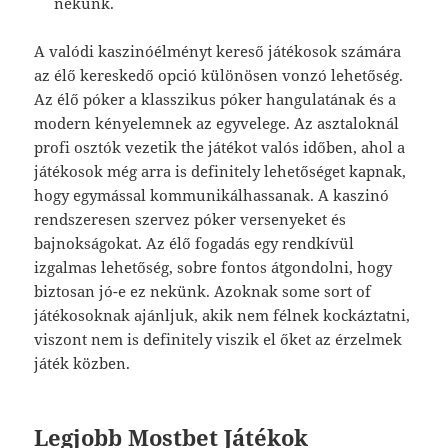
nekünk.
A valódi kaszinóélményt kereső játékosok számára
az élő kereskedő opció különösen vonzó lehetőség.
Az élő póker a klasszikus póker hangulatának és a
modern kényelemnek az egyvelege. Az asztaloknál
profi osztók vezetik the játékot valós időben, ahol a
játékosok még arra is definitely lehetőséget kapnak,
hogy egymással kommunikálhassanak. A kaszinó
rendszeresen szervez póker versenyeket és
bajnokságokat. Az élő fogadás egy rendkívül
izgalmas lehetőség, sobre fontos átgondolni, hogy
biztosan jó-e ez nekünk. Azoknak some sort of
játékosoknak ajánljuk, akik nem félnek kockáztatni,
viszont nem is definitely viszik el őket az érzelmek
játék közben.
Legjobb Mostbet Játékok