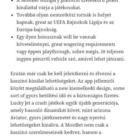
A MostBet Hungary platform széleskörű póker
kínálattal várja a játékosokat.
Továbbá olyan nemzetközi tornák is helyet
kapnak, great az UEFA Bajnokok Ligája és az
Európa-bajnokság.
Egy ilyen bónusznak will be vannak
követelményei, great wagering requirements
vagy éppen playthrough, sobre mégis, itt teljesen
ingyen pénzről vehicle szó, amivel lehet játszani.
Ezután már csak be kell jelentkezni és élvezni a
kaszinó kínálat lehetőségeket. Az app jellemzői
között megtalálható a new kiemelkedő design, some
sort of gyors betöltési idő és a biztonságos fizetés.
Lucky Jet a crash játékok egyik újabb generációja,
amely hasonló dinamikát követ, mint arizona
Aviator, gyors játékmenetet és nagy nyerési
lehetőségeket kínálva. A MostBet nem csak a
kaszinó szerelmeseinek kedvez, hanem a