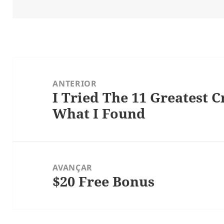
ANTERIOR
I Tried The 11 Greatest C
What I Found
AVANÇAR
$20 Free Bonus