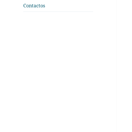
Contactos