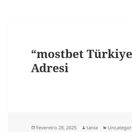
“mostbet Türkiye
Adresi
Fevereiro 28, 2025
tania
Uncategor