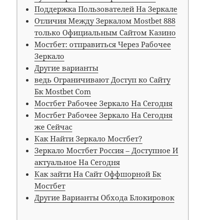
Поддержка Пользователей На Зеркале
Отличия Между Зеркалом Mostbet 888
только Официальным Сайтом Казино
Мостбет: отправиться Через Рабочее
Зеркало
Другие варианты
ведь Ограничивают Доступ ко Сайту
Бк Mostbet Com
Мостбет Рабочее Зеркало На Сегодня
Мостбет Рабочее Зеркало На Сегодня
же Сейчас
Как Найти Зеркало Мостбет?
Зеркало Мостбет Россия – Доступное И
актуальное На Сегодня
Как зайти На Сайт Оффшорной Бк
Мостбет
Другие Варианты Обхода Блокировок