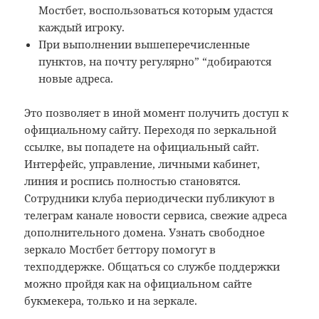
Мостбет, воспользоваться которым удастся
каждый игроку.
При выполнении вышеперечисленные
пунктов, на почту регулярно” “добираются
новые адреса.
Это позволяет в иной момент получить доступ к
официальному сайту. Переходя по зеркальной
ссылке, вы попадете на официальный сайт.
Интерфейс, управление, личными кабинет,
линия и роспись полностью становятся.
Сотрудники клуба периодически публикуют в
телеграм канале новости сервиса, свежие адреса
дополнительного домена. Узнать свободное
зеркало Мостбет беттору помогут в
техподдержке. Общаться со службе поддержки
можно пройдя как на официальном сайте
букмекера, только и на зеркале.