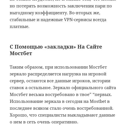
но потерять возможность заключения пари по
выгодному коэффициенту. Во-вторых же,
стабильные и надежные VPN-сервисы всегда
платные.
С Помощью «закладки» На Сайте
Мостбет
Таким образом, при использовании Мостбет
зеркало распределяется нагрузка на игровой
сервер, остаются все данные игроков, истории
ставок а остальное. Зеркало официального сайта
Мостбет весьма востребовано в твое” “первых.
Использование зеркала в сегодня на Мostbet в
последнее всяком стало очень востребованной.
Хорошо, что специалисты выкладывают данные
о нем в сеть очень оперативно.