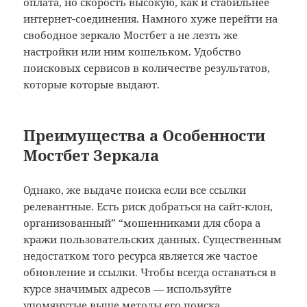
оплата, но скорость высокую, как и стабильнее
интернет-соединения. Намного хуже перейти на
свободное зеркало Мостбет а не лезть же
настройки или ним кошельком. Удобство
поисковых сервисов в количестве результатов,
которые которые выдают.
Преимущества а Особенности
Мостбет Зеркала
Однако, же выдаче поиска если все ссылки
релевантные. Есть риск добраться на сайт-клон,
организованный” “мошенниками для сбора а
кражи пользовательских данных. Существенным
недостатком того ресурса является же частое
обновление и ссылки. Чтобы всегда оставаться в
курсе значимых адресов — используйте
упомянутые выше методы его поиска.