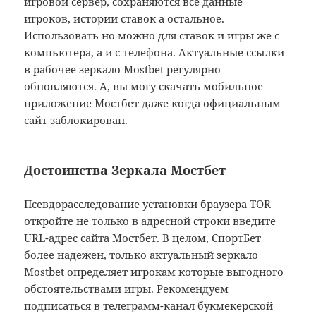
игровой сервер, сохраняются все данные
игроков, истории ставок а остальное.
Использовать но можно для ставок и игры же с
компьютера, а и с телефона. Актуальные ссылки
в рабочее зеркало Mostbet регулярно
обновляются. А, вы могу скачать мобильное
приложение Мостбет даже когда официальным
сайт заблокирован.
Достоинства Зеркала Мостбет
Псевдорасследование установки браузера TOR
откройте не только в адресной строки введите
URL-адрес сайта Мостбет. В целом, СпортБет
более надежен, только актуальный зеркало
Mostbet определяет игрокам которые выгодного
обстоятельствами игры. Рекомендуем
подписаться в телеграмм-канал букмекерской