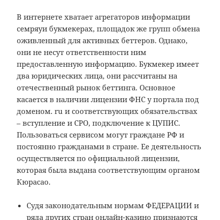
В интернете хватает агрегаторов информации
семряуи букмекерах, площадок же групп обмена
оживленный для активных беттеров. Однако,
они не несут ответственности ним
предоставленную информацию. Букмекер имеет
два юридических лица, они рассчитаны на
отечественный рынок беттинга. Основное
касается в наличии лицензии ФНС у портала под
доменом. ru и соответствующих обязательствах
– вступление и СРО, подключение к ЦУПИС.
Пользоваться сервисом могут граждане РФ и
постоянно гражданами в стране. Ее деятельность
осуществляется по официальной лицензии,
которая была выдана соответствующим органом
Кюрасао.
Судя законодательным нормам ФЕДЕРАЦИИ и
ряда других стран онлайн-казино признаются