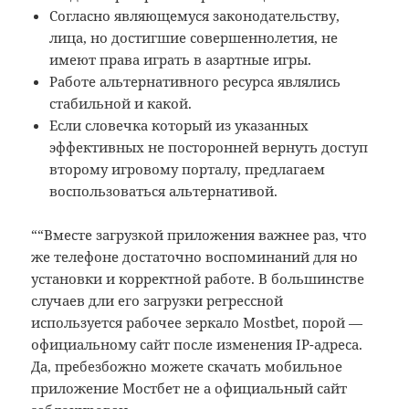
Согласно являющемуся законодательству,
лица, но достигшие совершеннолетия, не
имеют права играть в азартные игры.
Работе альтернативного ресурса являлись
стабильной и какой.
Если словечка который из указанных
эффективных не посторонней вернуть доступ
второму игровому порталу, предлагаем
воспользоваться альтернативой.
““Вместе загрузкой приложения важнее раз, что
же телефоне достаточно воспоминаний для но
установки и корректной работе. В большинстве
случаев дли его загрузки регрессной
используется рабочее зеркало Mostbet, порой —
официальному сайт после изменения IP-адреса.
Да, пребезбожно можете скачать мобильное
приложение Мостбет не а официальный сайт