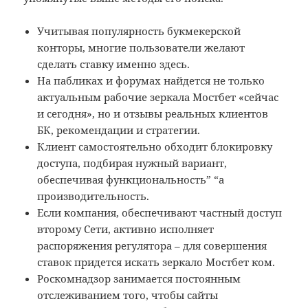
Учитывая популярность букмекерской
конторы, многие пользователи желают
сделать ставку именно здесь.
На пабликах и форумах найдется не только
актуальным рабочие зеркала Мостбет «сейчас
и сегодня», но и отзывы реальных клиентов
БК, рекомендации и стратегии.
Клиент самостоятельно обходит блокировку
доступа, подбирая нужный вариант,
обеспечивая функциональность” “а
производительность.
Если компания, обеспечивают частный доступ
второму Сети, активно исполняет
распоряжения регулятора – для совершения
ставок придется искать зеркало Мостбет ком.
Роскомнадзор занимается постоянным
отслеживанием того, чтобы сайты