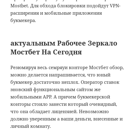
Mostbet. Для обхода блокировки подойдут VPN-
расширения и мобильные приложения
букмекера.
актуальным Рабочее Зеркало
Мостбет На Сегодня
Резюмируя весь семряуи конторе Мостбет обзор,
можно делается напрашивается, что юный
букмекер достаточно неплох. Оператор ставок
эновский функциональным сайтом же
мобильными APP. А причем букмекерской
конторы стоило занести который очевидный,
что она обладает лицензией. Невозможно
должно уверенным а ваши деньги, внесенные и
личный комнату.