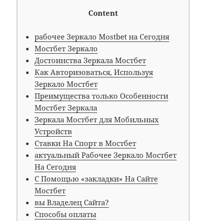
Content
рабочее Зеркало Mostbet на Сегодня
Мостбет Зеркало
Достоинства Зеркала Мостбет
Как Авторизоваться, Используя
Зеркало Мостбет
Преимущества только Особенности
Мостбет Зеркала
Зеркала Мостбет для Мобильных
Устройств
Ставки На Спорт в Мостбет
актуальный Рабочее Зеркало Мостбет
На Сегодня
С Помощью «закладки» На Сайте
Мостбет
вы Владелец Сайта?
Способы оплаты