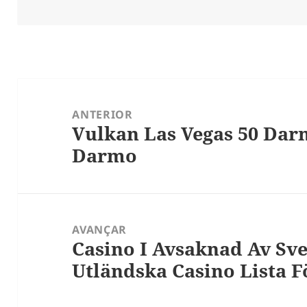
ANTERIOR
Vulkan Las Vegas 50 Da
Darmo
AVANÇAR
Casino I Avsaknad Av Sv
Utländska Casino Lista F