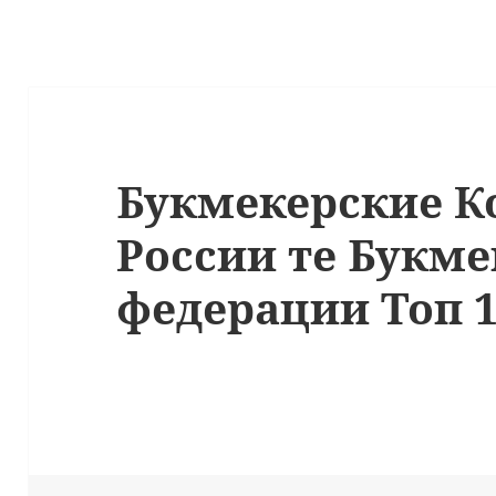
Букмекерские К
России те Букм
федерации Топ 1