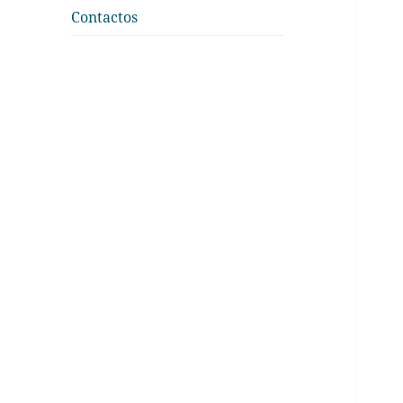
Contactos