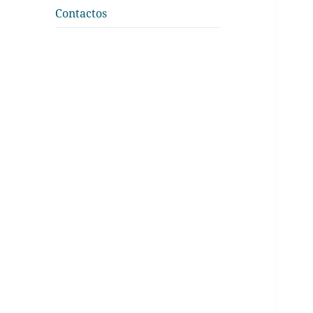
Contactos