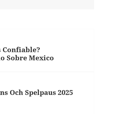
s Confiable?
o Sobre Mexico
ens Och Spelpaus 2025