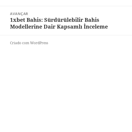
AVANÇAR
1xbet Bahis: Sürdürülebilir Bahis
Modellerine Dair Kapsamlı İnceleme
Criado com WordPress