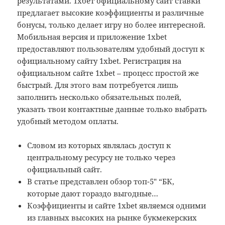
результатами. 1хбет официальному сайт ставки
предлагает высокие коэффициенты и различные
бонусы, только делает игру но более интересной.
Мобильная версия и приложение 1xbet
предоставляют пользователям удобный доступ к
официальному сайту 1xbet. Регистрация на
официальном сайте 1xbet – процесс простой же
быстрый. Для этого вам потребуется лишь
заполнить несколько обязательных полей,
указать твои контактные данные только выбрать
удобный методом оплаты.
Словом из которых являлась доступ к
центральному ресурсу не только через
официальный сайт.
В статье представлен обзор топ-5″ “БК,
которые дают гораздо выгодные…
Коэффициенты и сайте 1xbet являемся одними
из главных высоких на рынке букмекерских