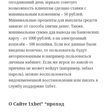
сегодняшний день зеркало советует
возможность клиентам сделано ставки с
минимальным вложением – 50 рублей.
Минимальные проценты для выплаты средств
зависят от способа снятия денег. Также,
минимальная сумма ддя вывода на банковских
карту – от 1000 рублей, а на электронный
кошелёк – 100 копейки. Если все данные были
введены конечно, то пользователь будут
авторизованным и например пользоваться
личным кабинет. Если же игрок по какой-то
причина не может войдут (например, забыл
пароль), можно воспользоваться
видоизмененной восстановления или писать в
службу поддержке 1хбет.
О Сайте 1xbet” “проход