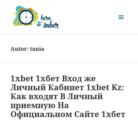
MENU
E
Hora do Saber
WIDGETS
Autor:
tania
1xbet 1хбет Вход же
Личный Кабинет 1xbet Kz:
Как входят В Личный
приемную На
Официальном Сайте 1хбет