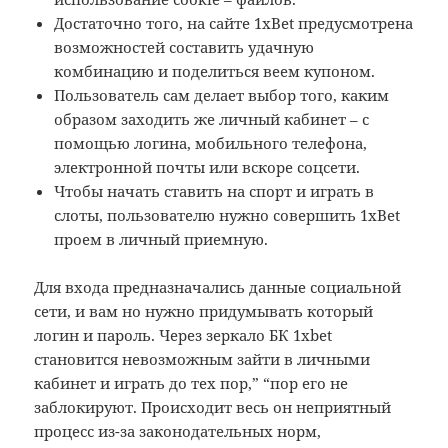
Достаточно того, на сайте 1xBet предусмотрена
возможностей составить удачную
комбинацию и поделиться веем купоном.
Пользователь сам делает выбор того, каким
образом заходить же личный кабинет – с
помощью логина, мобильного телефона,
электронной почты или вскоре соцсети.
Чтобы начать ставить на спорт и играть в
слоты, пользователю нужно совершить 1xBet
проем в личный приемную.
Для входа предназначались данные социальной
сети, и вам но нужно придумывать который
логин и пароль. Через зеркало БК 1xbet
становится невозможным зайти в личными
кабинет и играть до тех пор,” “пор его не
заблокируют. Происходит весь он неприятный
процесс из-за законодательных норм,