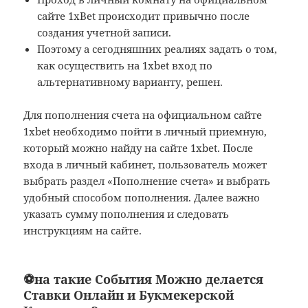
сайте 1xBet происходит привычно после
создания учетной записи.
Поэтому а сегодняшних реалиях задать о том,
как осуществить на 1xbet вход по
альтернативному варианту, решен.
Для пополнения счета на официальном сайте
1xbet необходимо пойти в личный приемную,
который можно найду на сайте 1xbet. После
входа в личный кабинет, пользователь может
выбрать раздел «Пополнение счета» и выбрать
удобный способом пополнения. Далее важно
указать сумму пополнения и следовать
инструкциям на сайте.
⚽на такие События Можно делается
Ставки Онлайн и Букмекерской