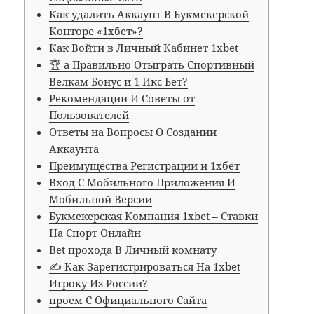
Как удалить Аккаунт В Букмекерской
Конторе «1хбет»?
Как Войти в Личный Кабинет 1xbet
🏆 а Правильно Отыграть Спортивный
Велкам Бонус и 1 Икс Бет?
Рекомендации И Советы от
Пользователей
Ответы на Вопросы О Создании
Аккаунта
Преимущества Регистрации и 1хбет
Вход С Мобильного Приложения И
Мобильной Версии
Букмекерская Компания 1xbet – Ставки
На Спорт Онлайн
Bet прохода В Личный комнату
✍️ Как Зарегистрироваться На 1xbet
Игроку Из России?
проем С Официального Сайта