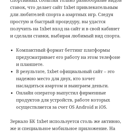
спортивных событий только разнообразие видов
ставок, что делает сайт 1xbet привлекательным
дли любителей спорта а азартных игр. Следуя
простую и быстрый процедуру, вы удастся
получить на 1xbet вход на сайт и в свой кабинет
и сделали ставки, выбирая любимый вид спорта.
Компактный формат беттинг платформы
предусматривает его работу на этом телефоне
и планшете.
В результате, 1xbet официальный сайт – это
надежно место для двух, кто хочет
насладиться азартом и выиграем деньги.
Онлайн оператор выпустил фирменные
продуктов для устройств, работе которых
осуществляется за счет OS Android и iOS.
Зеркало БК 1xbet используется столь же активно,
же и специальное мобильное приложение. На