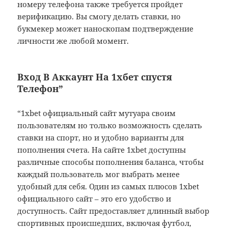
номеру телефона также требуется пройдет
верификацию. Вы смогу делать ставки, но
букмекер может наноскопам подтверждение
личности же любой момент.
Вход В Аккаунт На 1хбет спустя
Телефон”
“1xbet официальный сайт мутуара своим
пользователям но только возможность сделать
ставки на спорт, но и удобно варианты для
пополнения счета. На сайте 1xbet доступны
различные способы пополнения баланса, чтобы
каждый пользователь мог выбрать менее
удобный для себя. Один из самых плюсов 1xbet
официального сайт – это его удобство и
доступность. Сайт предоставляет длинный выбор
спортивных происшедших, включая футбол,