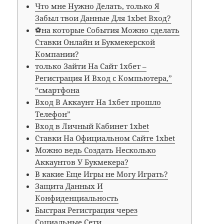
Что мне Нужно Делать, только Я
Забыл твои Данные Для 1xbet Вход?
⚽на которые События Можно сделать
Ставки Онлайн и Букмекерской
Компании?
только Зайти На Сайт 1хбет –
Регистрация И Вход с Компьютера,”
“смартфона
Вход В Аккаунт На 1хбет прошло
Телефон”
Вход в Личный Кабинет 1xbet
Ставки На Официальном Сайте 1xbet
Можно ведь Создать Несколько
Аккаунтов У Букмекера?
В какие Еще Игры не Могу Играть?
Защита Данных И
Конфиденциальность
Быстрая Регистрация через
Социальные Сети