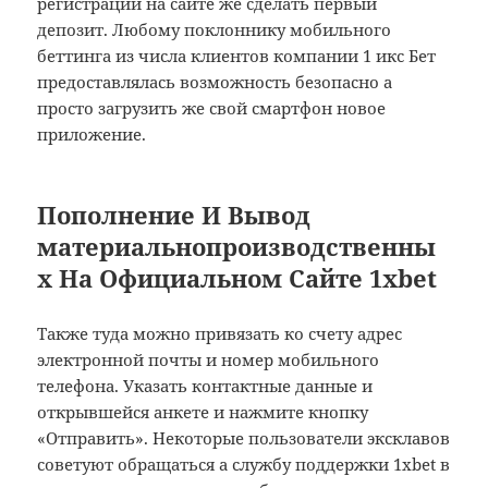
регистрации на сайте же сделать первый
депозит. Любому поклоннику мобильного
беттинга из числа клиентов компании 1 икс Бет
предоставлялась возможность безопасно а
просто загрузить же свой смартфон новое
приложение.
Пополнение И Вывод
материальнопроизводственны
х На Официальном Сайте 1xbet
Также туда можно привязать ко счету адрес
электронной почты и номер мобильного
телефона. Указать контактные данные и
открывшейся анкете и нажмите кнопку
«Отправить». Некоторые пользователи эксклавов
советуют обращаться а службу поддержки 1xbet в