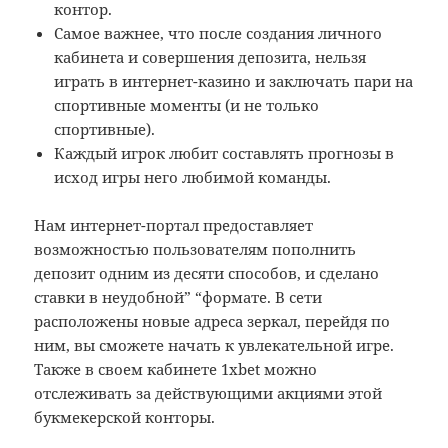
контор.
Самое важнее, что после создания личного
кабинета и совершения депозита, нельзя
играть в интернет-казино и заключать пари на
спортивные моменты (и не только
спортивные).
Каждый игрок любит составлять прогнозы в
исход игры него любимой команды.
Нам интернет-портал предоставляет
возможностью пользователям пополнить
депозит одним из десяти способов, и сделано
ставки в неудобной” “формате. В сети
расположены новые адреса зеркал, перейдя по
ним, вы сможете начать к увлекательной игре.
Также в своем кабинете 1xbet можно
отслеживать за действующими акциями этой
букмекерской конторы.