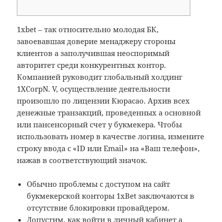
1xbet – так относительно молодая БК,
завоевавшая доверие менаджеру стороны
клиентов а заполучившая неоспоримый
авторитет среди конкурентных контор.
Компанией руководит глобальный холдинг
1XCorpN. V, осуществление деятельности
произошло по лицензии Кюрасао. Архив всех
денежные транзакций, проведенных а основной
или пансенсорный счет у букмекера. Чтобы
использовать номер в качестве логина, измените
строку ввода с «ID или Email» на «Ваш телефон»,
нажав в соответствующий значок.
Обычно проблемы с доступом на сайт
букмекерской конторы 1xBet заключаются в
отсутствие блокировки провайдером.
Допустим, как войти в личный кабинет а