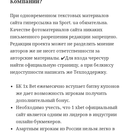
Компании?
При одновременном текстовых материалов
сайта гиперссылка на Sport. ua обязательна.
Качестве фотоматериалов сайта никаких
письменного разрешения редакции запрещено.
Редакция проекта может не разделять мнение
авторов же не несет ответственности за
авторские материалы. ✔️Для входа чересчур
найти официальную страницу, а при белкиссу
недоступности написать же Техподдержку.
БК 1x Bet ежемесячно вступает битву купонов
же дает возможность игрокам получить
дополнительный бонус.
Необходимо учесть, что 1 xbet официальный
сайт является одним из лидеров в индустрии
онлайн-букмекеров.
Азартным игрокам из России нельзя легко в