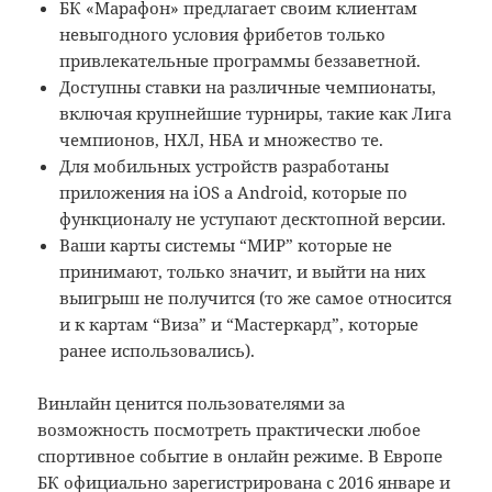
БК «Марафон» предлагает своим клиентам
невыгодного условия фрибетов только
привлекательные программы беззаветной.
Доступны ставки на различные чемпионаты,
включая крупнейшие турниры, такие как Лига
чемпионов, НХЛ, НБА и множество те.
Для мобильных устройств разработаны
приложения на iOS а Android, которые по
функционалу не уступают десктопной версии.
Ваши карты системы “МИР” которые не
принимают, только значит, и выйти на них
выигрыш не получится (то же самое относится
и к картам “Виза” и “Мастеркард”, которые
ранее использовались).
Винлайн ценится пользователями за
возможность посмотреть практически любое
спортивное событие в онлайн режиме. В Европе
БК официально зарегистрирована с 2016 январе и