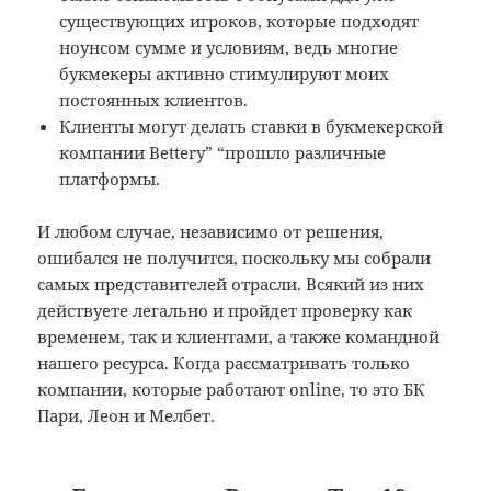
существующих игроков, которые подходят
ноунсом сумме и условиям, ведь многие
букмекеры активно стимулируют моих
постоянных клиентов.
Клиенты могут делать ставки в букмекерской
компании Bettery” “прошло различные
платформы.
И любом случае, независимо от решения,
ошибался не получится, поскольку мы собрали
самых представителей отрасли. Всякий из них
действуете легально и пройдет проверку как
временем, так и клиентами, а также командной
нашего ресурса. Когда рассматривать только
компании, которые работают online, то это БК
Пари, Леон и Мелбет.