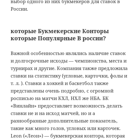
выбор одного из них букмекеров для ставок в
России.
которые Букмекерские Конторы
которые Популярные В россии?
Важной особенностью являлись наличие ставок
и долгосрочные исходы — чемпионства, места и
турнирах и другие. Компания также предложила
ставки на статистику (угловые, карточки, фолы и
т. л. ). Ставки а хоккей и баскетбол также
представлены очень подробно, с огромной
росписью на матчи КХЛ, НХЛ же НБА. БК
«Винлайн» предоставляет возможность делать
ставки не и на исход матчей, но и а
разнообразные дополнительные показатель,
такие как много голов, угловых или карточек.
Leon («Леон») — букмекерская контора, которая