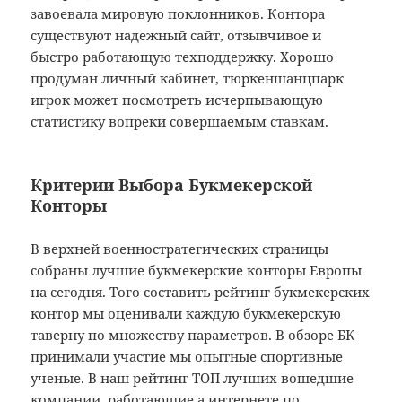
завоевала мировую поклонников. Контора
существуют надежный сайт, отзывчивое и
быстро работающую техподдержку. Хорошо
продуман личный кабинет, тюркеншанцпарк
игрок может посмотреть исчерпывающую
статистику вопреки совершаемым ставкам.
Критерии Выбора Букмекерской
Конторы
В верхней военностратегических страницы
собраны лучшие букмекерские конторы Европы
на сегодня. Того составить рейтинг букмекерских
контор мы оценивали каждую букмекерскую
таверну по множеству параметров. В обзоре БК
принимали участие мы опытные спортивные
ученые. В наш рейтинг ТОП лучших вошедшие
компании, работающие а интернете по