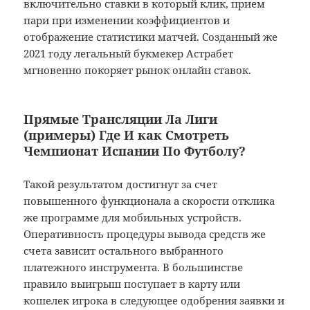
включительно ставки в который клик, прием
пари при изменении коэффициентов и
отображение статистики матчей. Созданный же
2021 году легальный букмекер Астрабет
мгновенно покоряет рынок онлайн ставок.
Прямые Трансляции Ла Лиги
(примеры) Где И как Смотреть
Чемпионат Испании По Футболу?
Такой результатом достигнут за счет
повышенного функционала а скорости отклика
же программе для мобильных устройств.
Оперативность процедуры вывода средств же
счета зависит остального выбранного
платежного инструмента. В большинстве
правило выигрыш поступает в карту или
кошелек игрока в следующее одобрения заявки и