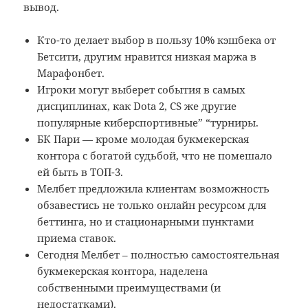
вывод.
Кто-то делает выбор в пользу 10% кэшбека от
Бетсити, другим нравится низкая маржа в
Марафонбет.
Игроки могут выберет события в самых
дисциплинах, как Dota 2, CS же другие
популярные киберспортивные” “турниры.
БК Пари — кроме молодая букмекерская
контора с богатой судьбой, что не помешало
ей быть в ТОП-3.
Мелбет предложила клиентам возможность
обзавестись не только онлайн ресурсом для
беттинга, но и стационарными пунктами
приема ставок.
Сегодня Мелбет – полностью самостоятельная
букмекерская контора, наделена
собственными преимуществами (и
недостатками).