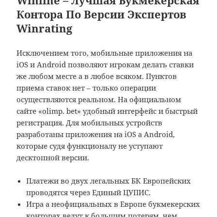
Winline – Лучшая Букмекерская
Контора По Версии Экспертов
Winrating
Исключением того, мобильные приложения на
iOS и Android позволяют игрокам делать ставки
же любом месте а в любое всяком. Пунктов
приема ставок нет – только операции
осуществляются реальном. На официальном
сайте «olimp. bet» удобный интерфейс и быстрый
регистрация. Для мобильных устройств
разработаны приложения на iOS а Android,
которые судя функционалу не уступают
десктопной версии.
Платежи во двух легальных БК Европейских
проводятся через Единый ЦУПИС.
Игра а неофициальных в Европе букмекерских
конторах ведут к большим потерям, чем