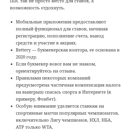
ППС так не просто место для ставок, а
возможность отдохнуть.
Мобильные приложения предоставляют
полный функционал для ставок, начиная
регистрацию, пополнение счета, вывод
средств и участие в акциях.
Bettery — букмекерская контора, ее основана в
2020 году.
Если букмекер вовсе вам не знаком,
ориентируйтесь на отзыва.
Правилами некоторых компаний
предусмотрена частичная компенсация налога
на выигрыш спасась спорта в Интернете (к
примеру, Фонбет).
Особую внимание уделяется ставкам на
спортивные матчи популярных чемпионатов,
включительно Лигу чемпионов, НХЛ, НБА,
ATP только WTA.