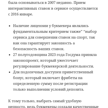
была основываться в 2007 недавно. Прием
интерактивных ставок в сервисе осуществляется
с 2016 январе.
Наличие лицензии у букмекера являлись
фундаментальным критерием также” “выбор
сервиса для совершения ставок на спорт, так
как она гарантирует законность а
безопасность ваших ставок.
27 полугодовщина 2023 года Госдума приняла
законопроект, который ужесточает
регулирование букмекерской деятельности.
Для подопечных доступен приветственный
бонус, который включает фрибеты на
определенную сумму после регистрации
только выполнения условий депозита.
К тому только, выбрать самый удобную
непросто, ведь букмекеры создали качественные