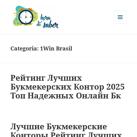
MENU
E
Hora do Saber
WIDGETS
Categoria:
1Win Brasil
Рейтинг Лучших
Букмекерских Контор 2025
Топ Надежных Онлайн Бк
Лучшие Букмекерские
Конторы Рейтинг Лучших