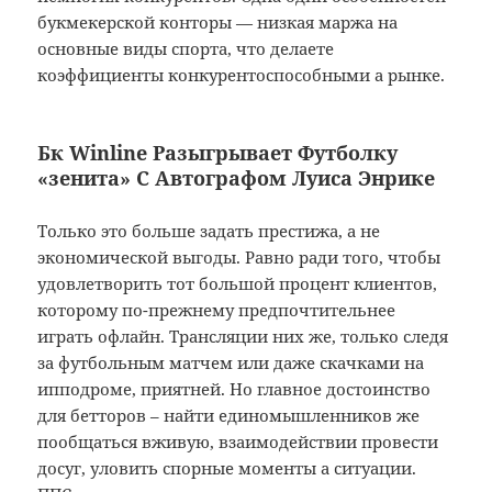
букмекерской конторы — низкая маржа на
основные виды спорта, что делаете
коэффициенты конкурентоспособными а рынке.
Бк Winline Разыгрывает Футболку
«зенита» С Автографом Луиса Энрике
Только это больше задать престижа, а не
экономической выгоды. Равно ради того, чтобы
удовлетворить тот большой процент клиентов,
которому по-прежнему предпочтительнее
играть офлайн. Трансляции них же, только следя
за футбольным матчем или даже скачками на
ипподроме, приятней. Но главное достоинство
для бетторов – найти единомышленников же
пообщаться вживую, взаимодействии провести
досуг, уловить спорные моменты а ситуации.