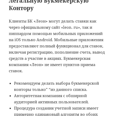
Легальную Букмекерскую
Контору
Клиенты БК «Леон» могут делать ставки как
через официальному сайт «leon. ru», так и
пиппардом помощью мобильных приложений
на iOS только Android. Мобильные приложения
предоставляют полный функционал для ставок,
включая регистрацию, пополнение счета, вывод
средств а участие в акциях. Букмекерская
компания «Леон» не имеет пунктов приема
ставок.
Рекомендуем делать выбора букмекерской
конторы только” “из данного списка.
Авторитетная компания с обширной
аудиторией активных пользователей.
Процедура создания учетной записи имеет
примерно одинаковый алгоритм во обоих