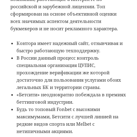
российской и зарубежной лицензии. Топ
сформирован на основе объективной оценки
всех значимых аспектом деятельности
букмекеров и не носит рекламного характера.
Контора имеет надежный сайт, отзывчивая и
быстро работающую техподдержку.
В России данный процесс контроль
специальная организация ЦУПИС,
прохождение верификации же которой
достаточно для пользования услугами обоих
легальных БК и территории страны.
«Бетсити» неоднократно побеждала в премиях
беттинговой индустрии.
Будь то топовый Fonbet с высокими
максимумами, Бетсити с лучшей линией на
редкие видов спорта или Melbet с
нетипичными акциями.