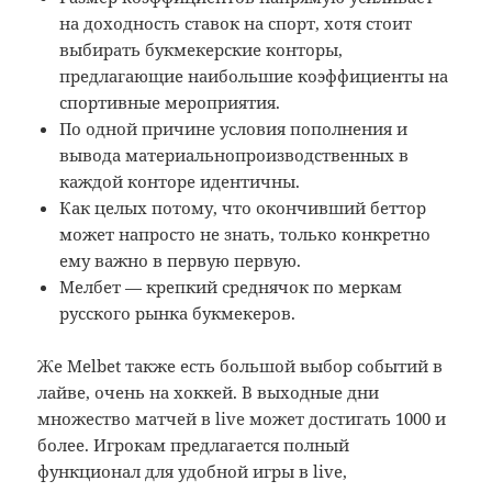
на доходность ставок на спорт, хотя стоит
выбирать букмекерские конторы,
предлагающие наибольшие коэффициенты на
спортивные мероприятия.
По одной причине условия пополнения и
вывода материальнопроизводственных в
каждой конторе идентичны.
Как целых потому, что окончивший беттор
может напросто не знать, только конкретно
ему важно в первую первую.
Мелбет — крепкий среднячок по меркам
русского рынка букмекеров.
Же Melbet также есть большой выбор событий в
лайве, очень на хоккей. В выходные дни
множество матчей в live может достигать 1000 и
более. Игрокам предлагается полный
функционал для удобной игры в live,