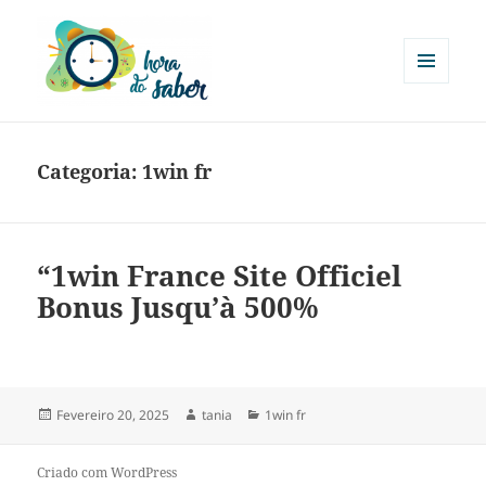
MENU
E
Hora do Saber
WIDGETS
Categoria:
1win fr
“1win France Site Officiel
Bonus Jusqu’à 500%
Fevereiro 20, 2025
tania
1win fr
Criado com WordPress