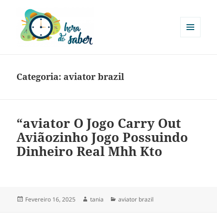
MENU
E
Hora do Saber
WIDGETS
Categoria:
aviator brazil
“aviator O Jogo Carry Out
Aviãozinho Jogo Possuindo
Dinheiro Real Mhh Kto
Fevereiro 16, 2025
tania
aviator brazil