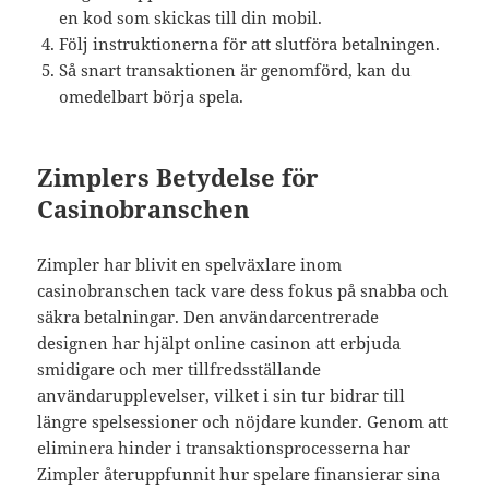
en kod som skickas till din mobil.
Följ instruktionerna för att slutföra betalningen.
Så snart transaktionen är genomförd, kan du
omedelbart börja spela.
Zimplers Betydelse för
Casinobranschen
Zimpler har blivit en spelväxlare inom
casinobranschen tack vare dess fokus på snabba och
säkra betalningar. Den användarcentrerade
designen har hjälpt online casinon att erbjuda
smidigare och mer tillfredsställande
användarupplevelser, vilket i sin tur bidrar till
längre spelsessioner och nöjdare kunder. Genom att
eliminera hinder i transaktionsprocesserna har
Zimpler återuppfunnit hur spelare finansierar sina