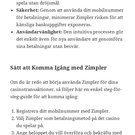
spela utan dröjsmål.
Säkerhet:
Genom att använda ditt mobilnummer
för betalningar, minimerar Zimpler risken för att
känsliga bankuppgifter exponeras.
Användarvänlighet:
Den intuitiva processen gör
det enkelt även för nya användare att genomföra
sina betalningar utan besvär.
Sätt att Komma Igång med Zimpler
Om du är redo att börja använda Zimpler för dina
casinotransaktioner, så följer här en enkel steg-för-
steg-guide för att komma igång:
Registrera ditt mobilnummer med Zimpler.
Välj Zimpler som betalningsmetod på det casino
du spelar på.
Ange beloppet du vill överföra och bekräfta med