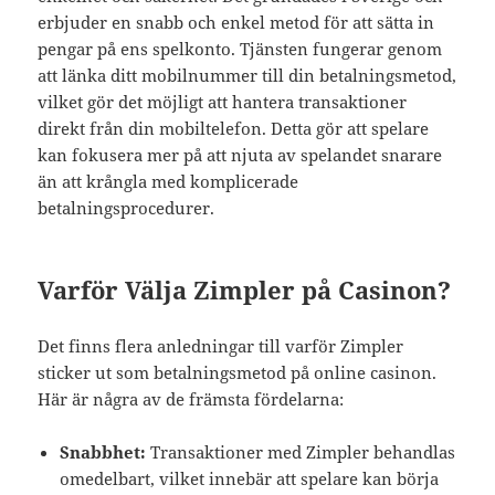
erbjuder en snabb och enkel metod för att sätta in
pengar på ens spelkonto. Tjänsten fungerar genom
att länka ditt mobilnummer till din betalningsmetod,
vilket gör det möjligt att hantera transaktioner
direkt från din mobiltelefon. Detta gör att spelare
kan fokusera mer på att njuta av spelandet snarare
än att krångla med komplicerade
betalningsprocedurer.
Varför Välja Zimpler på Casinon?
Det finns flera anledningar till varför Zimpler
sticker ut som betalningsmetod på online casinon.
Här är några av de främsta fördelarna:
Snabbhet:
Transaktioner med Zimpler behandlas
omedelbart, vilket innebär att spelare kan börja