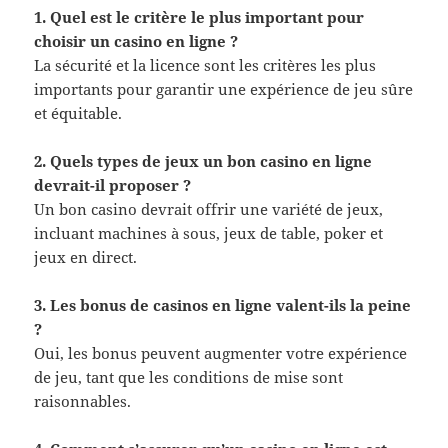
1. Quel est le critère le plus important pour
choisir un casino en ligne ?
La sécurité et la licence sont les critères les plus
importants pour garantir une expérience de jeu sûre
et équitable.
2. Quels types de jeux un bon casino en ligne
devrait-il proposer ?
Un bon casino devrait offrir une variété de jeux,
incluant machines à sous, jeux de table, poker et
jeux en direct.
3. Les bonus de casinos en ligne valent-ils la peine
?
Oui, les bonus peuvent augmenter votre expérience
de jeu, tant que les conditions de mise sont
raisonnables.