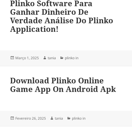
Plinko Software Para
Ganhar Dinheiro De
Verdade Análise Do Plinko
Application!
Março 1, 2025
tania
plinko in
Download Plinko Online
Game App On Android Apk
Fevereiro 26, 2025
tania
plinko in