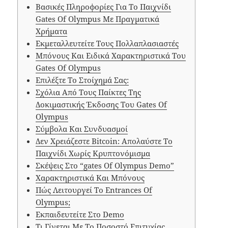
Βασικές Πληροφορίες Για Το Παιχνίδι
Gates Of Olympus Με Πραγματικά
Χρήματα
Εκμεταλλευτείτε Τους Πολλαπλασιαστές
Μπόνους Και Ειδικά Χαρακτηριστικά Του
Gates Of Olympus
Επιλέξτε Το Στοίχημά Σας:
Σχόλια Από Τους Παίκτες Της
Δοκιμαστικής Έκδοσης Του Gates Of
Olympus
Σύμβολα Και Συνδυασμοί
Δεν Χρειάζεστε Bitcoin: Απολαύστε Το
Παιχνίδι Χωρίς Κρυπτονόμισμα
Σκέψεις Στο “gates Of Olympus Demo”
Χαρακτηριστικά Και Μπόνους
Πώς Λειτουργεί Το Entrances Of
Olympus;
Εκπαιδευτείτε Στο Demo
Τι Γίνεται Με Το Ποσοστό Επιτυχίας