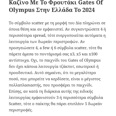
Καζίνο Με Το Φρουτάκι Gates Of
Olympus Στην Ελλάδα Το 2024
Το σύμβολο scatter με τη μορφή του Δία πληρώνει σε
όποια θέση και αν εμφανιστεί. Αν συγκεντρώσετε 4 ή
περισσότερα spread, τότε ενεργοποιείται αυτόματα η
λειτουργία των δωρεάν περιστροφών. Αν
προσγειώσετε 4, a few ή 6 σύμβολα scatter, τότε θα
πάρετε άμεσα το ποντάρισμά σας x3, x5 και x100
αντίστοιχα. Οχι, το παιχνίδι του Gates of Olympus
δεν έχει κάποια λειτουργία τζάκποτ, εσωτερικό ή
προοδευτικό. Αυτό σημαίνει, ότι το μεγαλύτερο
ποσό, που μπορείτε να κερδίσετε, είναι ο μέγιστος
πολλαπλασιαστής, που προσφέρει το παιχνίδι.
Επίσης, αν κατά τη διάρκεια αυτής της ειδικής
λειτουργίας εμφανιστούν 3 ή περισσότερα σύμβολα
Scatter, τότε ο παίκτης θα πάρει επιπλέον 5 δωρεάν
περιστροφές.