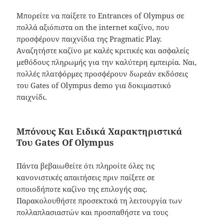
Μπορείτε να παίξετε το Entrances of Olympus σε
πολλά αξιόπιστα on the internet καζίνο, που
προσφέρουν παιχνίδια της Pragmatic Play.
Αναζητήστε καζίνο με καλές κριτικές και ασφαλείς
μεθόδους πληρωμής για την καλύτερη εμπειρία. Ναι,
πολλές πλατφόρμες προσφέρουν δωρεάν εκδόσεις
του Gates of Olympus demo για δοκιμαστικό
παιχνίδι.
Μπόνους Και Ειδικά Χαρακτηριστικά
Του Gates Of Olympus
Πάντα βεβαιωθείτε ότι πληροίτε όλες τις
κανονιστικές απαιτήσεις πριν παίξετε σε
οποιοδήποτε καζίνο της επιλογής σας.
Παρακολουθήστε προσεκτικά τη λειτουργία των
πολλαπλασιαστών και προσπαθήστε να τους