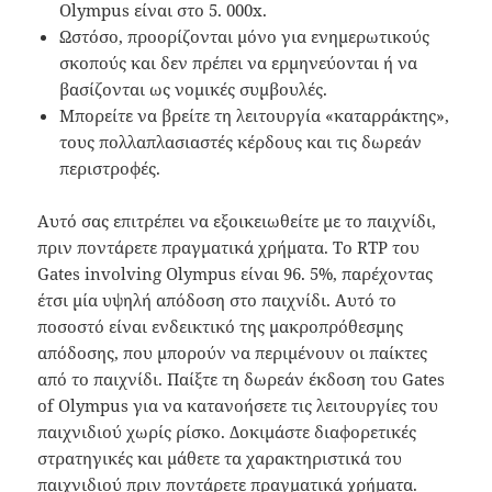
Olympus είναι στο 5. 000x.
Ωστόσο, προορίζονται μόνο για ενημερωτικούς
σκοπούς και δεν πρέπει να ερμηνεύονται ή να
βασίζονται ως νομικές συμβουλές.
Μπορείτε να βρείτε τη λειτουργία «καταρράκτης»,
τους πολλαπλασιαστές κέρδους και τις δωρεάν
περιστροφές.
Αυτό σας επιτρέπει να εξοικειωθείτε με το παιχνίδι,
πριν ποντάρετε πραγματικά χρήματα. Το RTP του
Gates involving Olympus είναι 96. 5%, παρέχοντας
έτσι μία υψηλή απόδοση στο παιχνίδι. Αυτό το
ποσοστό είναι ενδεικτικό της μακροπρόθεσμης
απόδοσης, που μπορούν να περιμένουν οι παίκτες
από το παιχνίδι. Παίξτε τη δωρεάν έκδοση του Gates
of Olympus για να κατανοήσετε τις λειτουργίες του
παιχνιδιού χωρίς ρίσκο. Δοκιμάστε διαφορετικές
στρατηγικές και μάθετε τα χαρακτηριστικά του
παιχνιδιού πριν ποντάρετε πραγματικά χρήματα.