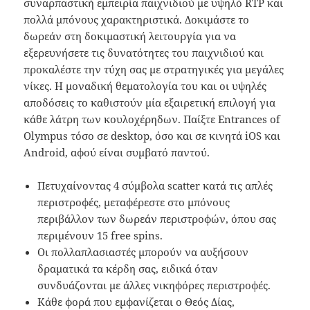
συναρπαστική εμπειρία παιχνιδιού με υψηλό RTP και
πολλά μπόνους χαρακτηριστικά. Δοκιμάστε το
δωρεάν στη δοκιμαστική λειτουργία για να
εξερευνήσετε τις δυνατότητες του παιχνιδιού και
προκαλέστε την τύχη σας με στρατηγικές για μεγάλες
νίκες. Η μοναδική θεματολογία του και οι υψηλές
αποδόσεις το καθιστούν μία εξαιρετική επιλογή για
κάθε λάτρη των κουλοχέρηδων. Παίξτε Entrances of
Olympus τόσο σε desktop, όσο και σε κινητά iOS και
Android, αφού είναι συμβατό παντού.
Πετυχαίνοντας 4 σύμβολα scatter κατά τις απλές
περιστροφές, μεταφέρεστε στο μπόνους
περιβάλλον των δωρεάν περιστροφών, όπου σας
περιμένουν 15 free spins.
Οι πολλαπλασιαστές μπορούν να αυξήσουν
δραματικά τα κέρδη σας, ειδικά όταν
συνδυάζονται με άλλες νικηφόρες περιστροφές.
Κάθε φορά που εμφανίζεται ο Θεός Δίας,