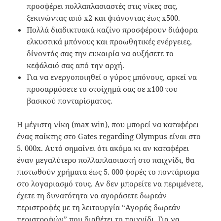
προσφέρει πολλαπλασιαστές στις νίκες σας,
ξεκινώντας από x2 και φτάνοντας έως x500.
Πολλά διαδικτυακά καζίνο προσφέρουν διάφορα
ελκυστικά μπόνους και προωθητικές ενέργειες,
δίνοντάς σας την ευκαιρία να αυξήσετε το
κεφάλαιό σας από την αρχή.
Για να ενεργοποιηθεί ο γύρος μπόνους, αρκεί να
προσαρμόσετε το στοίχημά σας σε x100 του
βασικού πονταρίσματος.
Η μέγιστη νίκη (max win), που μπορεί να καταφέρει
ένας παίκτης στο Gates regarding Olympus είναι στο
5. 000x. Αυτό σημαίνει ότι ακόμα κι αν καταφέρει
έναν μεγαλύτερο πολλαπλασιαστή στο παιχνίδι, θα
πιστωθούν χρήματα έως 5. 000 φορές το ποντάρισμα
στο λογαριασμό τους. Αν δεν μπορείτε να περιμένετε,
έχετε τη δυνατότητα να αγοράσετε δωρεάν
περιστροφές με τη λειτουργία “Αγοράς δωρεάν
περιστροφών” που διαθέτει το παιχνίδι. Για να