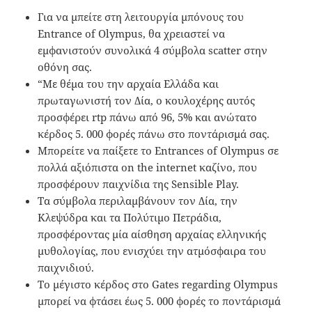
Για να μπείτε στη λειτουργία μπόνους του
Entrance of Olympus, θα χρειαστεί να
εμφανιστούν συνολικά 4 σύμβολα scatter στην
οθόνη σας.
“Με θέμα του την αρχαία Ελλάδα και
πρωταγωνιστή τον Δία, ο κουλοχέρης αυτός
προσφέρει rtp πάνω από 96, 5% και ανώτατο
κέρδος 5. 000 φορές πάνω στο ποντάρισμά σας.
Μπορείτε να παίξετε το Entrances of Olympus σε
πολλά αξιόπιστα on the internet καζίνο, που
προσφέρουν παιχνίδια της Sensible Play.
Τα σύμβολα περιλαμβάνουν τον Δία, την
Κλεψύδρα και τα Πολύτιμο Πετράδια,
προσφέροντας μία αίσθηση αρχαίας ελληνικής
μυθολογίας, που ενισχύει την ατμόσφαιρα του
παιχνιδιού.
Το μέγιστο κέρδος στο Gates regarding Olympus
μπορεί να φτάσει έως 5. 000 φορές το ποντάρισμά