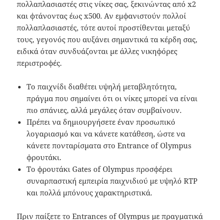
πολλαπλασιαστές στις νίκες σας, ξεκινώντας από x2
και φτάνοντας έως x500. Αν εμφανιστούν πολλοί
πολλαπλασιαστές, τότε αυτοί προστίθενται μεταξύ
τους, γεγονός που αυξάνει σημαντικά τα κέρδη σας,
ειδικά όταν συνδυάζονται με άλλες νικηφόρες
περιστροφές.
Το παιχνίδι διαθέτει υψηλή μεταβλητότητα,
πράγμα που σημαίνει ότι οι νίκες μπορεί να είναι
πιο σπάνιες, αλλά μεγάλες όταν συμβαίνουν.
Πρέπει να δημιουργήσετε έναν προσωπικό
λογαριασμό και να κάνετε κατάθεση, ώστε να
κάνετε πονταρίσματα στο Entrance of Olympus
φρουτάκι.
Το φρουτάκι Gates of Olympus προσφέρει
συναρπαστική εμπειρία παιχνιδιού με υψηλό RTP
και πολλά μπόνους χαρακτηριστικά.
Πριν παίξετε το Entrances of Olympus με πραγματικά