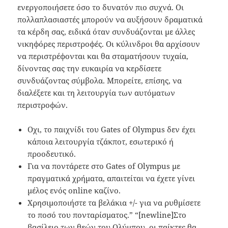
ενεργοποιήσετε όσο το δυνατόν πιο συχνά. Οι
πολλαπλασιαστές μπορούν να αυξήσουν δραματικά
τα κέρδη σας, ειδικά όταν συνδυάζονται με άλλες
νικηφόρες περιστροφές. Οι κύλινδροι θα αρχίσουν
να περιστρέφονται και θα σταματήσουν τυχαία,
δίνοντας σας την ευκαιρία να κερδίσετε
συνδυάζοντας σύμβολα. Μπορείτε, επίσης, να
διαλέξετε και τη λειτουργία των αυτόματων
περιστροφών.
Οχι, το παιχνίδι του Gates of Olympus δεν έχει
κάποια λειτουργία τζάκποτ, εσωτερικό ή
προοδευτικό.
Για να ποντάρετε στο Gates of Olympus με
πραγματικά χρήματα, απαιτείται να έχετε γίνει
μέλος ενός online καζίνο.
Χρησιμοποιήστε τα βελάκια +/- για να ρυθμίσετε
το ποσό του πονταρίσματος.” “[newline]Στο
βασίλειο των θεών του Ολύμπου, οι παίκτες θα