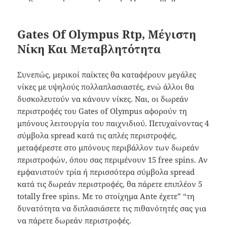
Gates Of Olympus Rtp, Μέγιστη
Νίκη Και Μεταβλητότητα
Συνεπώς, μερικοί παίκτες θα καταφέρουν μεγάλες
νίκες με υψηλούς πολλαπλασιαστές, ενώ άλλοι θα
δυσκολευτούν να κάνουν νίκες. Ναι, οι δωρεάν
περιστροφές του Gates of Olympus αφορούν τη
μπόνους λειτουργία του παιχνιδιού. Πετυχαίνοντας 4
σύμβολα spread κατά τις απλές περιστροφές,
μεταφέρεστε στο μπόνους περιβάλλον των δωρεάν
περιστροφών, όπου σας περιμένουν 15 free spins. Αν
εμφανιστούν τρία ή περισσότερα σύμβολα spread
κατά τις δωρεάν περιστροφές, θα πάρετε επιπλέον 5
totally free spins. Με το στοίχημα Ante έχετε” “τη
δυνατότητα να διπλασιάσετε τις πιθανότητές σας για
να πάρετε δωρεάν περιστροφές.