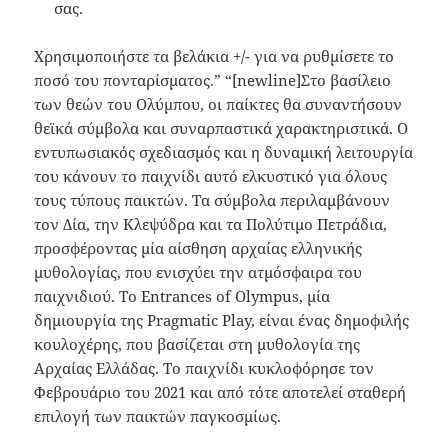
σας.
Χρησιμοποιήστε τα βελάκια +/- για να ρυθμίσετε το
ποσό του πονταρίσματος.” “[newline]Στο βασίλειο
των θεών του Ολύμπου, οι παίκτες θα συναντήσουν
θεϊκά σύμβολα και συναρπαστικά χαρακτηριστικά. Ο
εντυπωσιακός σχεδιασμός και η δυναμική λειτουργία
του κάνουν το παιχνίδι αυτό ελκυστικό για όλους
τους τύπους παικτών. Τα σύμβολα περιλαμβάνουν
τον Δία, την Κλεψύδρα και τα Πολύτιμο Πετράδια,
προσφέροντας μία αίσθηση αρχαίας ελληνικής
μυθολογίας, που ενισχύει την ατμόσφαιρα του
παιχνιδιού. Το Entrances of Olympus, μία
δημιουργία της Pragmatic Play, είναι ένας δημοφιλής
κουλοχέρης, που βασίζεται στη μυθολογία της
Αρχαίας Ελλάδας. Το παιχνίδι κυκλοφόρησε τον
Φεβρουάριο του 2021 και από τότε αποτελεί σταθερή
επιλογή των παικτών παγκοσμίως.