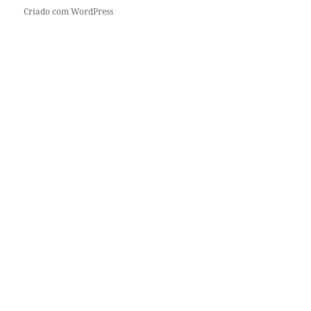
Criado com WordPress